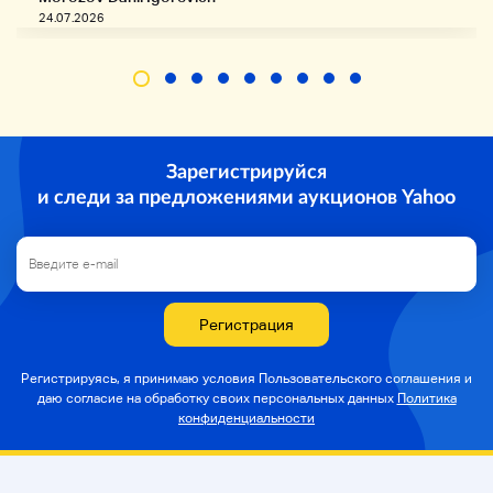
(Оплата доставки Yu-Pack)
24.07.2026
● Пожалуйста, проверьте нижнюю часть платы за
доставку.
Размер дисплея является стандартным перед
упаковкой.
● Мы не получаем прибыли от доставки.
• Упаковка картона!
● Мы отправим в течение 2 дней после
Зарегистрируйся
подтверждения оплаты Yahoo.
и следи за предложениями аукционов Yahoo
● Можно вытащить!
Если вы хотите удалить свою личную
информацию, пожалуйста, свяжитесь с нами
через торговую навигационную систему.
★ Пожалуйста, сообщите нам заранее, если вам
Регистрация
не нужна оценка!
Регистрируясь, я принимаю условия Пользовательского соглашения и
даю согласие на
обработку своих персональных данных
Политика
конфиденциальности
Изменение системы с 15 мая 2024 года
(https://auctions.yahoo.co.jp/topic/notice/function/p
ost_3748/)