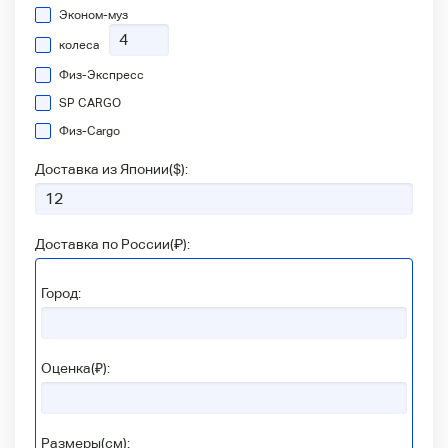
Эконом-муз
колеса
Физ-Экспресс
SP CARGO
Физ-Сargo
Доставка из Японии(
$
):
Доставка по России(
₽
):
Город:
Оценка(₽):
Размеры(см):