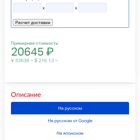
x
x
Расчет доставки
Примерная стоимость:
20645
₽
¥ 33638 ~ $ 216.13 ~
Описание
На русском
На русском от Google
На японском