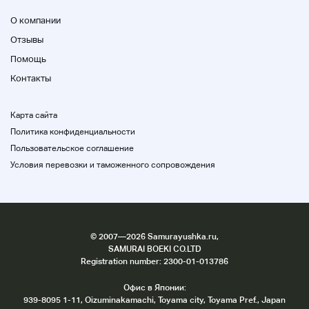
О компании
Отзывы
Помощь
Пакет Yu, оплата
Контакты
Карта сайта
Политика конфиденциальности
Пользовательское соглашение
Home Простая оплата (подробности)
Условия перевозки и таможенного сопровождения
©
2007
—2026 Samurayushka.ru,
лягушка Если вы не можете скачать
SAMURAI BOEKI CO.LTD
Пожалуйста, воздержитесь от торгов для тех, кто
Registration number: 2300-01-013786
не знаком со старыми книгами, старыми книгами,
старыми статьями и подержанными продуктами.
Офис в Японии:
the T), которые желают применять иные условия,
939-8095 1-11, Oizuminakamachi, Toyama city, Toyama Pref., Japan