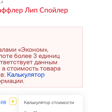
L4
Маффлер Лип Спойлер
алами «Эконом»,
 лоте более 3 единиц
ответствует данным
 а стоимость товара
ов:
Калькулятор
ормации.
408
Калькулятор стоимости