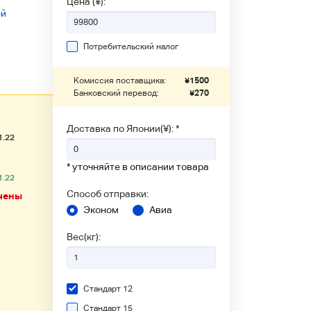
Цена (¥):
ей
Потребительский налог
Комиссия поставщика:
¥
1500
Банковский перевод:
¥
270
Доставка по Японии(¥): *
1.22
* уточняйте в описании товара
1.22
Способ отправки:
чены
Эконом
Авиа
Вес(кг):
Стандарт 12
Стандарт 15