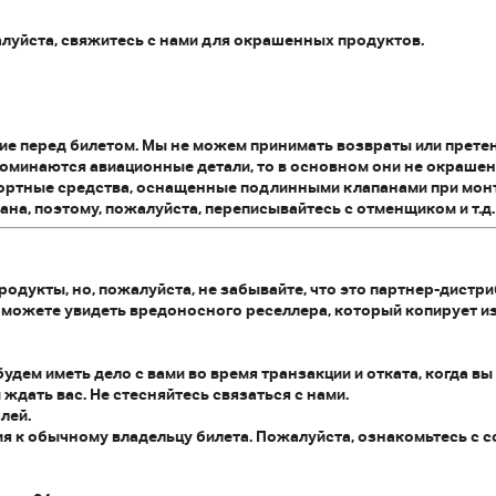
луйста, свяжитесь с нами для окрашенных продуктов.
ие перед билетом. Мы не можем принимать возвраты или прете
поминаются авиационные детали, то в основном они не окрашены
спортные средства, оснащенные подлинными клапанами при мон
на, поэтому, пожалуйста, переписывайтесь с отменщиком и т.д.
одукты, но, пожалуйста, не забывайте, что это партнер-дистр
ы можете увидеть вредоносного реселлера, который копирует 
будем иметь дело с вами во время транзакции и отката, когда вы
 ждать вас. Не стесняйтесь связаться с нами.
лей.
ия к обычному владельцу билета. Пожалуйста, ознакомьтесь с 