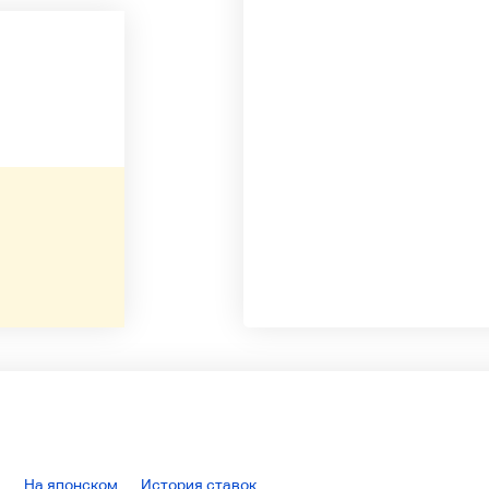
На японском
История ставок