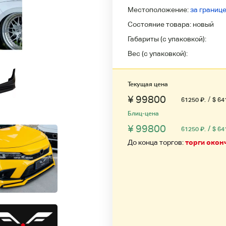
Местоположение:
за границ
Состояние товара:
новый
Габариты (с упаковкой):
Вес (с упаковкой):
Текущая цена
¥ 99800
/
61250
₽
.
$ 64
Блиц-цена
¥ 99800
/
61250
₽
.
$ 64
До конца торгов:
торги окон