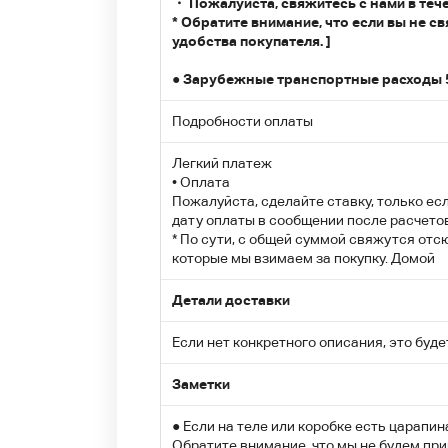
・ Пожалуйста, свяжитесь с нами в тече
* Обратите внимание, что если вы не с
удобства покупателя. ]
● Зарубежные транспортные расходы 50
Подробности оплаты
Легкий платеж
• Оплата
Пожалуйста, сделайте ставку, только ес
дату оплаты в сообщении после расчетов,
* По сути, с общей суммой свяжутся от
которые мы взимаем за покупку. Домой
Детали доставки
Если нет конкретного описания, это буде
Заметки
● Если на теле или коробке есть царапин
Обратите внимание, что мы не будем пр