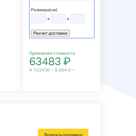
Размеры(см):
x
x
Расчет доставки
Примерная стоимость:
63483
₽
¥ 103438 ~ $ 664.6 ~
Вопросы продавцу