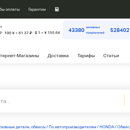
бы оплаты
Гарантии
т
активных
43380
528402
$ 1 = ¥ 155.64
₽
100 ¥ = 61.37
₽
покупателей
тернет-Магазины
Доставка
Тарифы
Статьи
узовные детали, обвесы
/
По автопроизводителям
/
HONDA
/
Обве