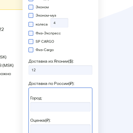
Эконом
Эконом-муз
колеса
22
Физ-Экспресс
SP CARGO
Физ-Сargo
SK)
Доставка из Японии(
$
):
8
(MSK)
можно
Доставка по России(
₽
):
Город:
Оценка(₽):