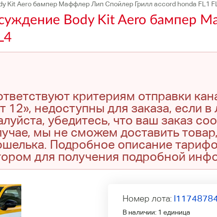
 Kit Aero бампер Маффлер Лип Спойлер Грилл accord honda FL1 F
уждение Body Kit Aero бампер 
L4
оответствуют критериям отправки кан
т 12», недоступны для заказа, если в
луйста, убедитесь, что ваш заказ со
учае, мы не сможем доставить товар,
кошелька. Подробное описание тариф
тором для получения подробной инф
Номер лота:
l1174878
В наличии:
1 единица