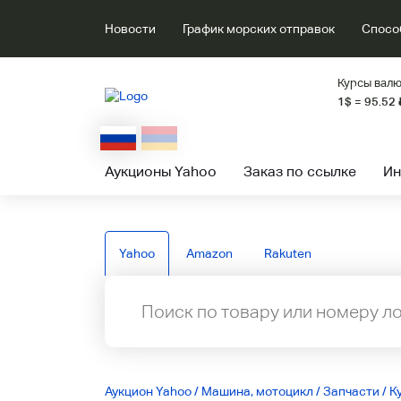
Новости
График морских отправок
Спосо
Курсы валю
1$ = 95.52
Аукционы Yahoo
Заказ по ссылке
Ин
Yahoo
Amazon
Rakuten
Аукцион Yahoo
/
Машина, мотоцикл
/
Запчасти
/
К