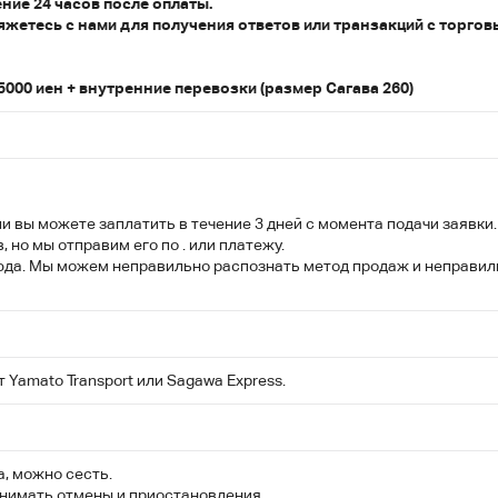
ние 24 часов после оплаты.
вяжетесь с нами для получения ответов или транзакций с торго
00 иен + внутренние перевозки (размер Сагава 260)
ли вы можете заплатить в течение 3 дней с момента подачи заявки
 но мы отправим его по . или платежу.
сюда. Мы можем неправильно распознать метод продаж и неправи
т Yamato Transport или Sagawa Express.
а, можно сесть.
инимать отмены и приостановления.