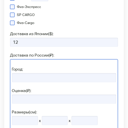
Физ-Экспресс
SP CARGO
Физ-Сargo
Доставка из Японии(
$
):
Доставка по России(
₽
):
Город:
Оценка(₽):
Размеры(см):
x
x