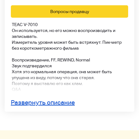
Вопросы продавцу
TEAC V-7010
Он используется, но его можно воспроизводить и
записывать.
Измеритель уровня может быть встряхнут. Пик-метр
без короткометражного фильма
Воспроизведение, FF, REWIND, Normal
Звук подтвердился
Хотя это нормальная операция, она может быть
упущена из виду, потому что она старая.
Поэтому я выставлю его как хлам.
Q&A
Пожалуйста, не возвращайтесь
* Оборудование, показанное выше и ниже, не
Развернуть описание
экспонируется.