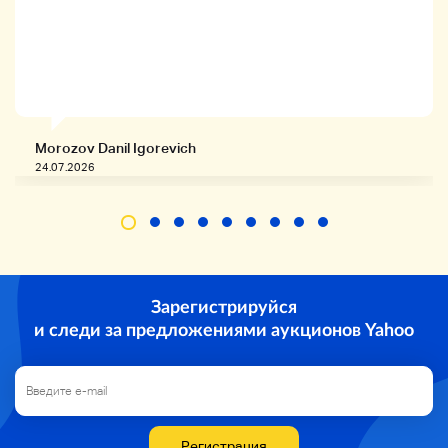
• аксессуары
Morozov Danil Igorevich
Все изображения
24.07.2026
• Способ доставки
Зарегистрируйся
и следи за предложениями аукционов Yahoo
Компания Yamato Transport
Связаться с нами
Бесплатная доставка
Регистрация