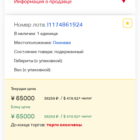
Информация о продавце
▼
Номер лота:
l1174861924
В наличии:
1 единица
Местоположение:
Окинава
Состояние товара:
подержанный
Габариты (с упаковкой):
Вес (с упаковкой):
Текущая цена
¥ 65000
/
+ налог
39259
₽
.
$ 419.92
Блиц-цена
¥ 65000
/
+ налог
39259
₽
.
$ 419.92
До конца торгов:
торги окончены