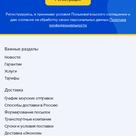
Регистрируясь, я принимаю условия Пользовательского соглашения и
・ Мы можем изменить способ доставки в
даю согласие на
обработку своих персональных данных
Политика
зависимости от ситуации.
конфиденциальности
Важные разделы
Новости
Гарантии
Другие
Услуги
Тарифы
・ Мы проверим запас после заказа, потому что
Доставка
это продукт, выставленный и продаваемый в
магазине. Мы отменим ваш заказ, если мы не
График морских отправок
сможем подтвердить акции после заказа.
Способы доставки в Россию
Формирование посылок
・ Данный продукт не включен.
Транспортные компании
Cроки и условия поставки
Доставка «Эконом»