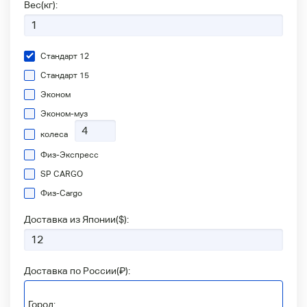
Вес(кг):
Стандарт 12
Стандарт 15
Эконом
Эконом-муз
колеса
Физ-Экспресс
SP CARGO
Физ-Сargo
Доставка из Японии(
$
):
Доставка по России(
₽
):
Город: