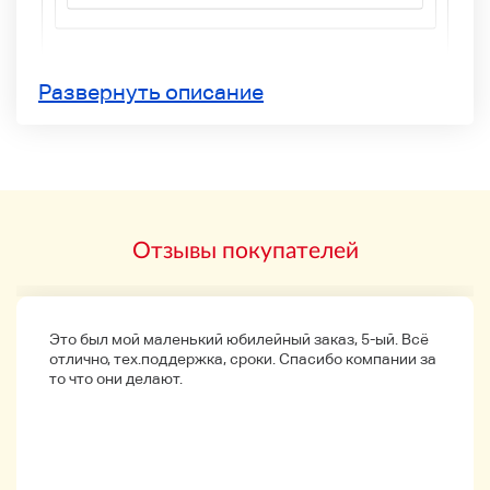
Развернуть описание
Микрофон AKG C414 XLII Capac
• Обзор продукции
Отзывы покупателей
*Это подержанный продукт, приобретенный
общим клиентом.
Это был мой маленький юбилейный заказ, 5-ый. Всё
отлично, тех.поддержка, сроки. Спасибо компании за
Условие
то что они делают.
В деле есть кое-что и грязь.
В основном корпусе и т.д. поп-охранник немного
поврежден, но другой не особенно заметен.
(Пожалуйста, обратитесь к фотографии.) )
Звук в порядке!