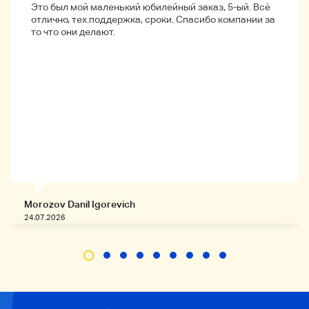
Это был мой маленький юбилейный заказ, 5-ый. Всё
* Даже если информация о соответствии совпадает,
отлично, тех.поддержка, сроки. Спасибо компании за
она может не соответствовать в зависимости от даты
то что они делают.
регистрации нового автомобиля.
Пожалуйста, подтвердите, соответствует ли
соответствующий номер продукта подлинному номеру
модели автомобиля, и обязательно купите его.
* Пожалуйста, не забудьте доверить продукт
сертифицированной компании.
* Обратите внимание, что если изделие уронено или
шокировано, изделие может быть повреждено, и
указанная производительность может быть
невозможной.
Продукты
Тип транспортного средства
Morozov Danil Igorevich
Производитель:UD Следы
24.07.2026
Тип транспортного средства: UD грузовик
Модель: CG520PZ
Год: 1989.12:1989.12
Тип двигателя: RF8
・Точка установки: фанат
Справочный номер: 21140-933
Номер продукта - PK1295