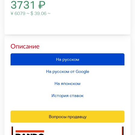
3731
₽
¥ 6079 ~ $ 39.06 ~
Описание
На русском
На русском от Google
На японском
История ставок
Вопросы продавцу