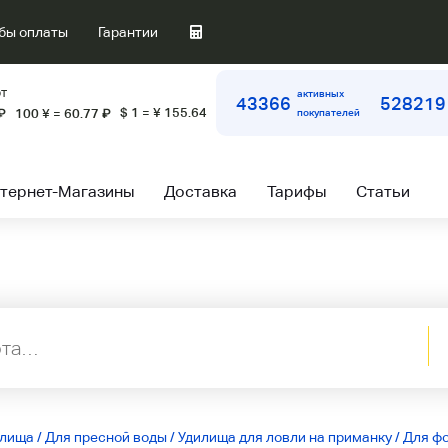
бы оплаты
Гарантии
т
активных
43366
528219
$ 1 = ¥ 155.64
₽
100 ¥ = 60.77
₽
покупателей
тернет-Магазины
Доставка
Тарифы
Статьи
илища
/
Для пресной воды
/
Удилища для ловли на приманку
/
Для ф