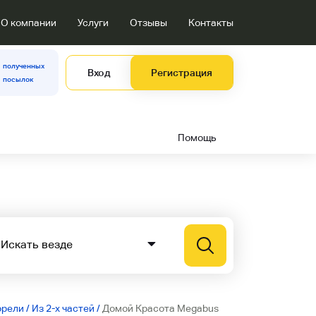
О компании
Услуги
Отзывы
Контакты
полученных
Вход
Регистрация
посылок
Помощь
орели
/
Из 2-х частей
/
Домой Красота Megabus