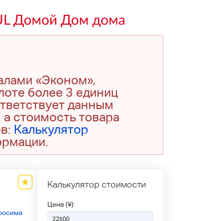
3UL Домой Дом дома
алами «Эконом»,
 лоте более 3 единиц
ответствует данным
 а стоимость товара
ов:
Калькулятор
ормации.
Калькулятор стоимости
Цена (¥):
росима