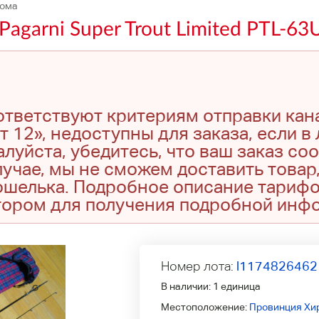
дома
agarni Super Trout Limited PTL-6
оответствуют критериям отправки кан
т 12», недоступны для заказа, если в
луйста, убедитесь, что ваш заказ со
учае, мы не сможем доставить товар,
кошелька. Подробное описание тариф
тором для получения подробной инф
Номер лота:
l1174826462
В наличии:
1 единица
Местоположение:
Провинция Хи