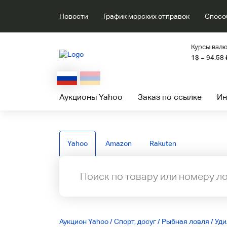
Новости
График морских отправок
Спосо
Курсы валю
1$ = 94.58
Аукционы Yahoo
Заказ по ссылке
Ин
Yahoo
Amazon
Rakuten
Аукцион Yahoo
/
Спорт, досуг
/
Рыбная ловля
/
Уд