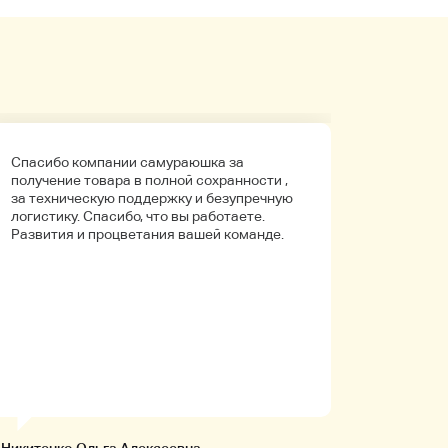
Спасибо компании самураюшка за
Первый 
получение товара в полной сохранности ,
компани
за техническую поддержку и безупречную
покупала
логистику. Спасибо, что вы работаете.
Боялась
Развития и процветания вашей команде.
что путь
Упаковк
вышло в 
целое. Д
иностра
будет на
заказыв
приобре
товары!