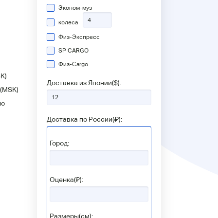
Эконом-муз
колеса
Физ-Экспресс
SP CARGO
Физ-Сargo
K)
Доставка из Японии(
$
):
(MSK)
но
Доставка по России(
₽
):
Город:
Оценка(₽):
Размеры(см):