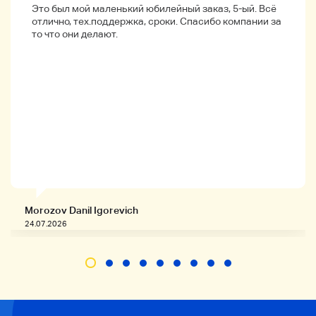
обрабатываться только Sagawa Express. Изменения в
Это был мой маленький юбилейный заказ, 5-ый. Всё
способах доставки не поддерживаются.
отлично, тех.поддержка, сроки. Спасибо компании за
Есть отдельное место для удаленного острова.
то что они делают.
(Хоккайдо 1200 иен, Окинава 2000 иен, Другие
отдаленные острова 1500 иен
★ Другие ★
・ Пожалуйста, воздержитесь от покупки, если вы
нервничаете.
После истории покупок он становится
использованным продуктом. По этой причине наши
продукты не используются или не открываются в
самом высоком ранге.
・ Мы делаем снимки, чтобы вы могли проверить
состояние продукта как можно больше, но,
пожалуйста, заранее поймите, что может быть капля в
деталях.
Morozov Danil Igorevich
・ Цвет продукта может немного отличаться в
24.07.2026
зависимости от выражения, поэтому, пожалуйста,
проверьте изображение как можно больше, включая
состояние.
・ Для предотвращения таких проблем, как утечка
упаковки, мы отправим до 3 продуктов.
Доставка товаров будет осуществляться в течение 5
дней после подтверждения оплаты Если вам нужно