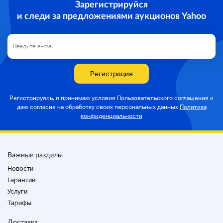
Зарегистрируйся
более 5 дней до отправки, мы свяжемся с вами
заранее.
и следи за предложениями аукционов Yahoo
・ Обратите внимание, что если есть большой
последовательный праздник, такой как новогодний
праздник, Обон, Золотая неделя и т. Д., Он будет
изменен во время доставки каждый раз.
Регистрация
Герлейн
Самсара
Регистрируясь, я принимаю условия Пользовательского соглашения и
#
даю согласие на
обработку своих персональных данных
Политика
#Самсара
конфиденциальности
#парфюм
#gス
Важные разделы
Новости
Гарантии
Услуги
Тарифы
Доставка