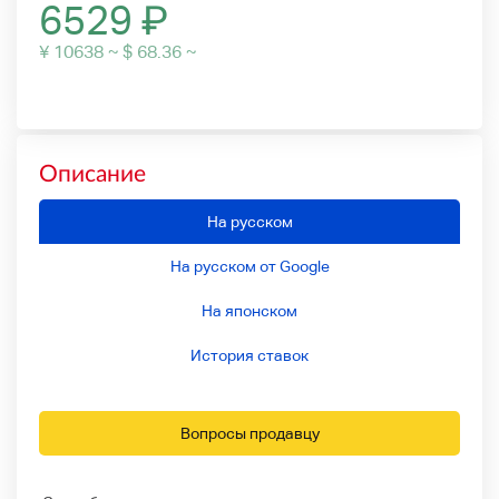
6529
₽
¥ 10638 ~ $ 68.36 ~
Описание
На русском
На русском от Google
На японском
История ставок
Вопросы продавцу