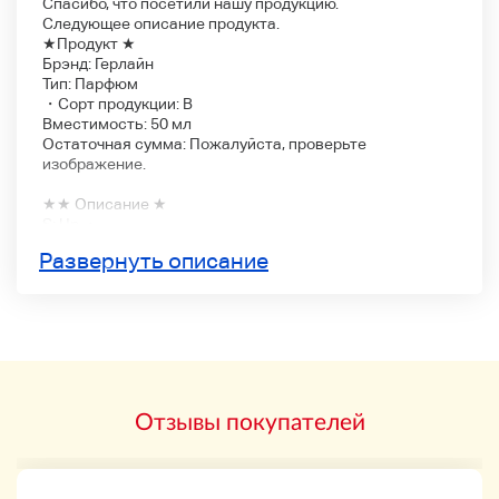
Спасибо, что посетили нашу продукцию.
Следующее описание продукта.
★Продукт ★
Брэнд: Герлайн
Тип: Парфюм
・Сорт продукции: B
Вместимость: 50 мл
Остаточная сумма: Пожалуйста, проверьте
изображение.
★★ Описание ★
S: Un ・
A: Красивый продукт без видимых повреждений
Развернуть описание
B: обычно доступные продукты с менее заметными
повреждениями
C: Ущерб выделяется, но может использоваться
обычно
Оригинальное:Junk
★ Другие товары продаются ★
★ Метод доставки ★
Отзывы покупателей
Sagawa Express: единая общенациональная доставка
900 иен
* Для предотвращения проблем, возникающих во
время отгрузки, способ доставки будет