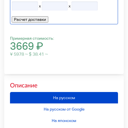
x
x
Расчет доставки
Примерная стоимость:
3669
₽
¥ 5978 ~ $ 38.41 ~
Описание
На русском
На русском от Google
На японском