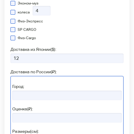
Эконом-муз
колеса
Физ-Экспресс
SP CARGO
Физ-Сargo
Доставка из Японии(
$
):
Доставка по России(
₽
):
Город:
Оценка(₽):
Размеры(см):