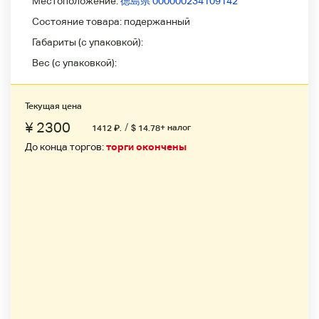
Местоположение:
徳島県 000000234109142
Состояние товара:
подержанный
Габариты (с упаковкой):
Вес (с упаковкой):
Текущая цена
¥ 2300
/
+ налог
1412
₽
.
$ 14.78
До конца торгов:
торги окончены