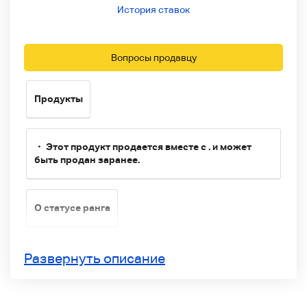
История ставок
Вопросы продавцу
Продукты
・ Этот продукт продается вместе с . и может
быть продан заранее.
О статусе ранга
Состояние этого продукта является
Развернуть описание
B Общее состояние как используемого продукта
Продукты