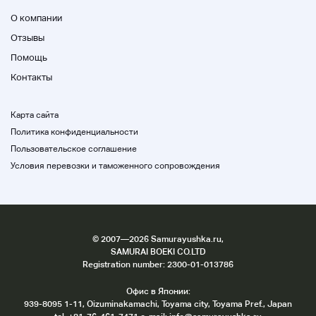
О компании
Отзывы
Помощь
Контакты
Карта сайта
Политика конфиденциальности
Пользовательское соглашение
Условия перевозки и таможенного сопровождения
©
2007
—2026 Samurayushka.ru,
SAMURAI BOEKI CO.LTD
Registration number: 2300-01-013786
Офис в Японии:
939-8095 1-11, Oizuminakamachi, Toyama city, Toyama Pref., Japan