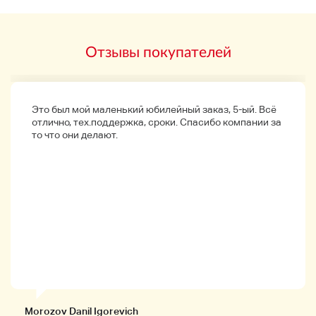
Пожалуйста, проверьте наш рейтинг статуса для
первых посетителей.
Отзывы покупателей
Судоходство
Это был мой маленький юбилейный заказ, 5-ый. Всё
отлично, тех.поддержка, сроки. Спасибо компании за
то что они делают.
Связаться с нами
JPY310
Домой
*Метод доставки определяется только нашей
компанией.
Поставка может отличаться из-за разницы в
оригинальном магазине даже в одном и том же
товаре.
Некоторые острова могут быть оштрафованы.
Это продукт, который может быть обработан
почтовым отделением.
Morozov Danil Igorevich