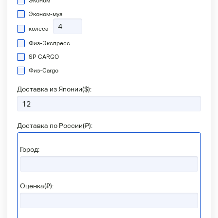
Эконом
Эконом-муз
колеса
Физ-Экспресс
SP CARGO
Физ-Сargo
Доставка из Японии(
$
):
Доставка по России(
₽
):
Город:
Оценка(₽):