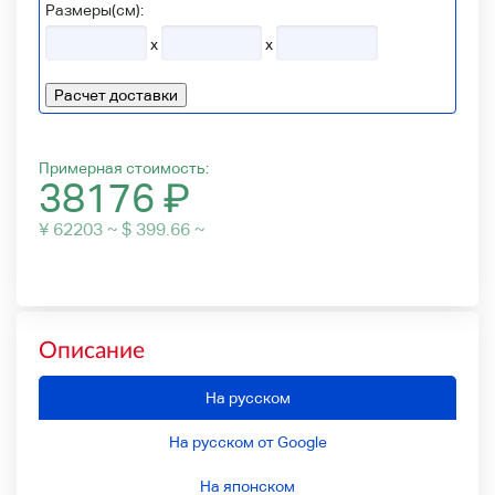
Размеры(см):
x
x
Расчет доставки
Примерная стоимость:
38176
₽
¥ 62203 ~ $ 399.66 ~
Описание
На русском
На русском от Google
На японском