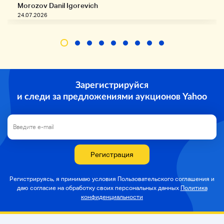
Morozov Danil Igorevich
24.07.2026
◆
◆
От 1 до 4 строк Плохой контакт с щитом.
Зарегистрируйся
◆
Аксессуары
◆
и следи за предложениями аукционов Yahoo
Все аксессуары находятся на изображении.
Регистрация
◆
Заметки
◆
・ Мы получили много комментариев о гитаре и
Регистрируясь, я принимаю условия Пользовательского соглашения и
басе: «Я не хочу трогать стержень».
даю согласие на
обработку своих персональных данных
Политика
конфиденциальности