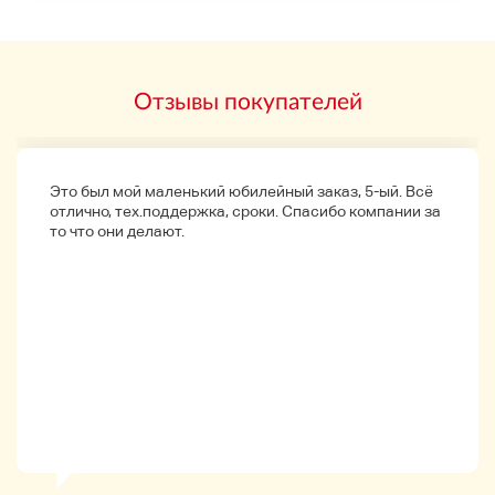
Отзывы покупателей
Детали продукта
Это был мой маленький юбилейный заказ, 5-ый. Всё
отлично, тех.поддержка, сроки. Спасибо компании за
то что они делают.
◆
Продукт
◆
★ Производственный ранг
◆
внешний вид
◆
Мы сожалеем.
・★ Это используемый продукт внешнего вида,
который можно использовать для царапин, грязи
и т. Д., И старения.