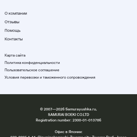
◆
Адрес
◆
О компании
Отзывы
84-7 Фудзиёси, Михаси-чо, Янагава-ши, Канагава
882-0824, Япония
Помощь
Контакты
Карта сайта
Политика конфиденциальности
Описание продукта
Пользовательское соглашение
Условия перевозки и таможенного сопровождения
А.
©
2007
—2026 Samurayushka.ru,
Новые продукты
SAMURAI BOEKI CO.LTD
Registration number: 2300-01-013786
Никогда не используйте его один раз, если он не открыт или не
куплен.
Офис в Японии: