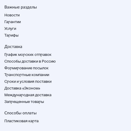
◆
Метод доставки
◆
Важные разделы
Ямато 180 размер
Новости
Гарантии
Услуги
Тарифы
Доставка
Магазин
График морских отправок
Способы доставки в Россию
Формирование посылок
Транспортные компании
Cроки и условия поставки
◆
Название магазина
◆
Доставка «Эконом»
Международная доставка
ПМАРТ Фукуока Янагава
Запрещенные товары
◆
Часы работы
◆
Способы оплаты
Пластиковая карта
Субботы, воскресенья и праздники (10-13: 14-
18:00)