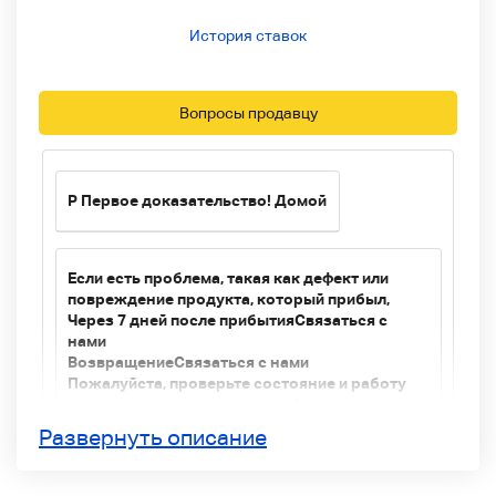
История ставок
Вопросы продавцу
P
Первое доказательство! Домой
Если есть проблема, такая как дефект или
повреждение продукта, который прибыл,
Через 7 дней после прибытия
Связаться с
нами
Возвращение
Связаться с нами
Пожалуйста, проверьте состояние и работу
как можно скорее после прибытия продукта!
Домой
Развернуть описание
*Подробности
Примечания ниже
Пожалуйста,
проверьте здесь.