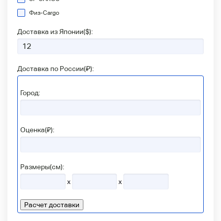
Физ-Сargo
Доставка из Японии(
$
):
Доставка по России(
₽
):
Город:
Оценка(₽):
Размеры(см):
x
x
Расчет доставки