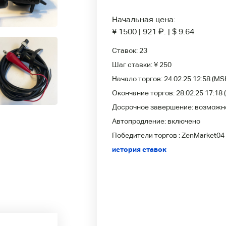
Начальная цена:
¥ 1500
|
921
₽
.
|
$ 9.64
Ставок:
23
Шаг ставки:
¥ 250
Начало торгов:
24.02.25 12:58
(MS
Окончание торгов:
28.02.25 17:18
Досрочное завершение:
возможн
Автопродление:
включено
Победители
торгов :
ZenMarket04
история ставок