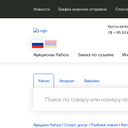
Новости
График морских отправок
Спосо
Курсы валю
1$ = 95.52
Аукционы Yahoo
Заказ по ссылке
Ин
Yahoo
Amazon
Rakuten
Аукцион Yahoo
/
Спорт, досуг
/
Рыбная ловля
/
Ка