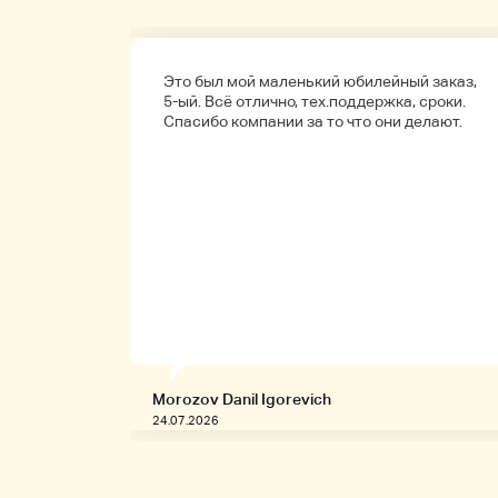
а
Это был мой маленький юбилейный заказ,
обенно
5-ый. Всё отлично, тех.поддержка, сроки.
ые.
Спасибо компании за то что они делают.
Morozov Danil Igorevich
24.07.2026