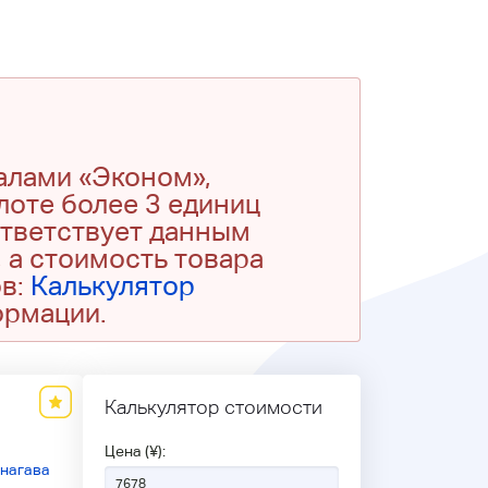
алами «Эконом»,
 лоте более 3 единиц
ответствует данным
 а стоимость товара
ов:
Калькулятор
ормации.
Калькулятор стоимости
Цена (¥):
нагава