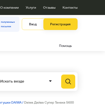
О компании
Услуги
Отзывы
Контакты
полученных
Вход
Регистрация
посылок
Помощь
атушки DAIWA
/
Daiwa Дайва Супер Танака S600