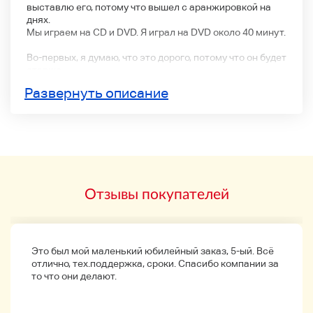
выставлю его, потому что вышел с аранжировкой на
днях.
Мы играем на CD и DVD. Я играл на DVD около 40 минут.
Во-первых, я думаю, что это дорого, потому что он будет
старше.
У нас есть небольшие царапины для подержанных
Развернуть описание
продуктов, поэтому, пожалуйста, используйте no-show.
Мы подтвердили, что операция подтверждена и
проблема исправлена на момент проведения
выставки. Тем не менее, мы не компенсируем
эксплуатационные гарантии или затраты на установку
из-за средней электроники, поэтому, пожалуйста,
покупайте только в том случае, если вы убеждены, что
Отзывы покупателей
это не гарантируется.
↓ Пожалуйста, обратитесь к ссылке ниже. ↓
http://www.post.japanpost.jp/service/you_pack/charge/ichi
ran/09.html
Это был мой маленький юбилейный заказ, 5-ый. Всё
отлично, тех.поддержка, сроки. Спасибо компании за
то что они делают.