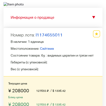
Информация о продавце
▼
Номер лота:
l1174655011
В наличии:
1 единица
Местоположение:
Сайтама
Состояние товара:
б.у. : видимых царапин и грязи нет
Габариты (с упаковкой):
Вес (с упаковкой):
Текущая цена
¥ 208000
/
127655
₽
.
$ 1336.42
Блиц-цена
¥ 208000
/
127655
₽
.
$ 1336.42