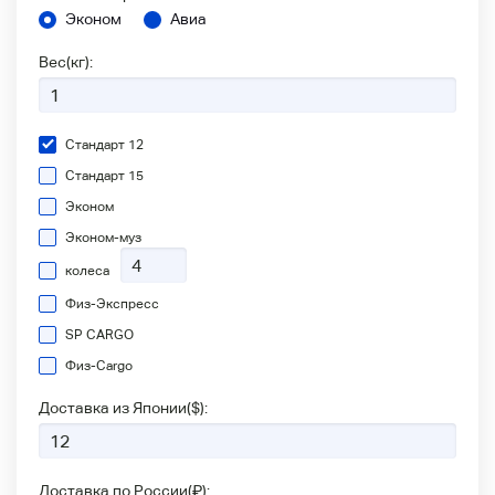
Эконом
Авиа
Вес(кг):
Стандарт 12
Стандарт 15
Эконом
Эконом-муз
колеса
Физ-Экспресс
SP CARGO
Физ-Сargo
Доставка из Японии(
$
):
Доставка по России(
₽
):