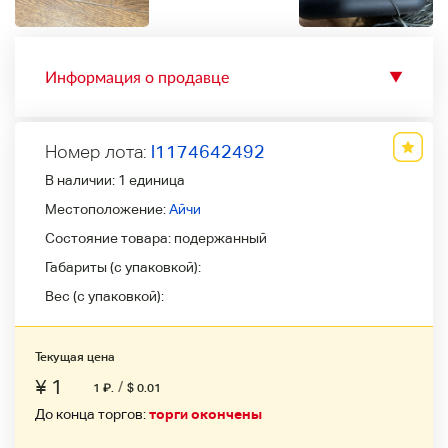
Информация о продавце
▼
Номер лота:
l1174642492
В наличии:
1 единица
Местоположение:
Айчи
Состояние товара:
подержанный
Габариты (с упаковкой):
Вес (с упаковкой):
Текущая цена
¥ 1
/
1
₽
.
$ 0.01
До конца торгов:
торги окончены