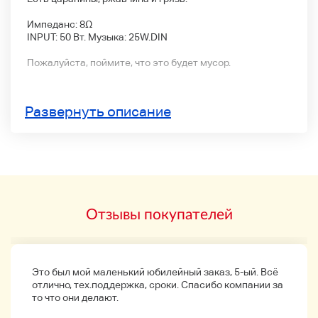
Импеданс: 8Ω
INPUT: 50 Вт. Музыка: 25W.DIN
Пожалуйста, поймите, что это будет мусор.
● Доступность ●
Развернуть описание
Все изображения показаны на фотографии.
Отзывы покупателей
Это был мой маленький юбилейный заказ, 5-ый. Всё
отлично, тех.поддержка, сроки. Спасибо компании за
то что они делают.