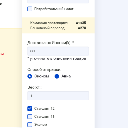
й
Потребительский налог
Комиссия поставщика:
¥
1425
Банковский перевод:
¥
270
Доставка по Японии(¥): *
ны
* уточняйте в описании товара
Способ отправки:
Эконом
Авиа
Вес(кг):
Стандарт 12
Стандарт 15
Эконом