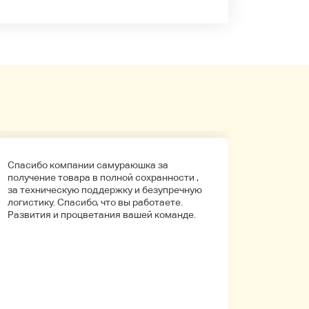
Спасибо компании самураюшка за
Первый 
получение товара в полной сохранности ,
компани
за техническую поддержку и безупречную
покупала
логистику. Спасибо, что вы работаете.
Боялась
Развития и процветания вашей команде.
что путь
Упаковк
вышло в 
целое. Д
иностра
будет на
заказыв
приобре