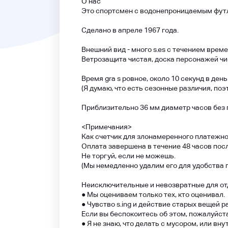
О нас
Это спортсмен с водонепроницаемым фут
Сделано в апреле 1967 года.
Внешний вид - много s.es с течением време
Ветрозащита чистая, доска персонажей чи
Время gra s ровное, около 10 секунд в день
(Я думаю, что есть сезонные различия, поэ
Приблизительно 36 мм диаметр часов без г
<Примечания>
Как счетчик для злонамеренного платежно
Оплата завершена в течение 48 часов пос
Не торгуй, если не можешь.
(Мы немедленно удалим его для удобства 
Неисключительные и невозвратные для отд
● Мы оцениваем только тех, кто оценивал.
● Чувство s.ing и действие старых вещей 
Если вы беспокоитесь об этом, пожалуйста
● Я не знаю, что делать с мусором, или вн