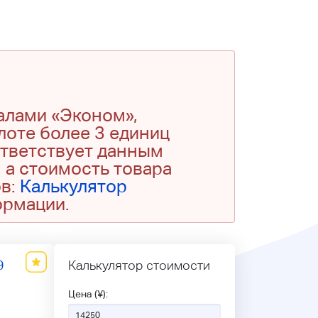
алами «Эконом»,
 лоте более 3 единиц
ответствует данным
 а стоимость товара
ов:
Калькулятор
ормации.
9
Калькулятор стоимости
Цена (¥):