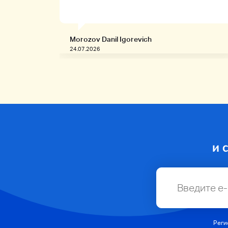
Morozov Danil Igorevich
24.07.2026
и 
Реги