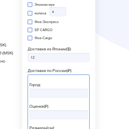
Эконом-муз
колеса
Физ-Экспресс
SP CARGO
Физ-Сargo
SK)
Доставка из Японии(
$
):
3
(MSK)
жно
Доставка по России(
₽
):
Город:
Оценка(₽):
Размеры(см):