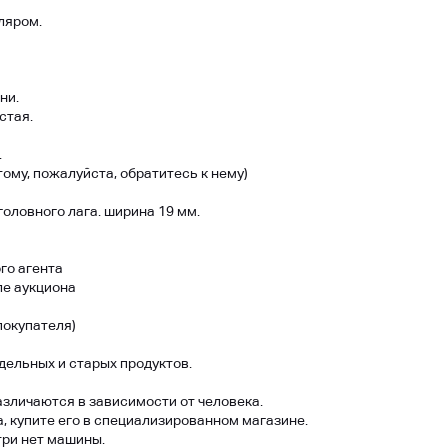
ляром.
ни.
стая.
.
тому, пожалуйста, обратитесь к нему)
оловного лага. ширина 19 мм.
го агента
ле аукциона
покупателя)
ельных и старых продуктов.
различаются в зависимости от человека.
, купите его в специализированном магазине.
утри нет машины.