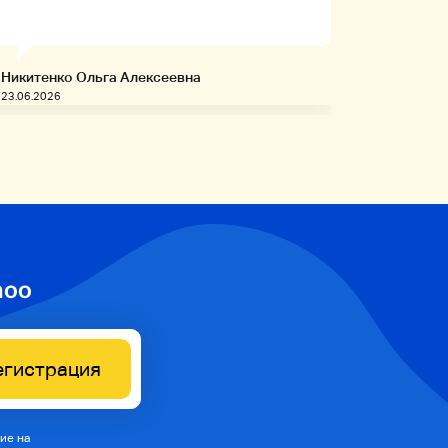
товары!
Никитенко Ольга Алексеевна
Запивахи
23.06.2026
20.06.2026
hoo
егистрация
ие на