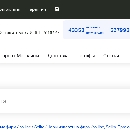
бы оплаты
Гарантии
т
активных
43353
527998
$ 1 = ¥ 155.64
₽
100 ¥ = 60.77
₽
покупателей
тернет-Магазины
Доставка
Тарифы
Статьи
ных фирм
/
sa line
/
Seiko
/
Часы известных фирм (sa line, Seiko, Проче