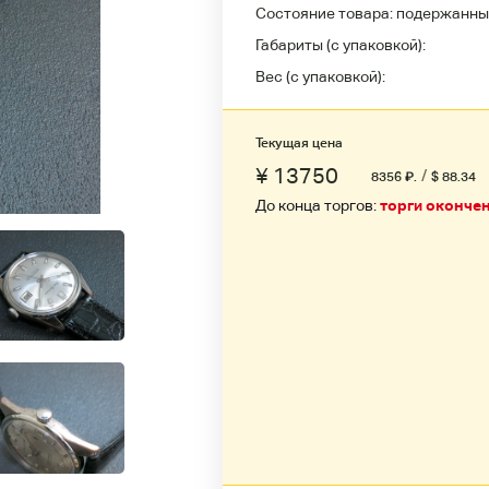
Состояние товара:
подержанны
Габариты (с упаковкой):
Вес (с упаковкой):
Текущая цена
¥ 13750
/
8356
₽
.
$ 88.34
До конца торгов:
торги оконче