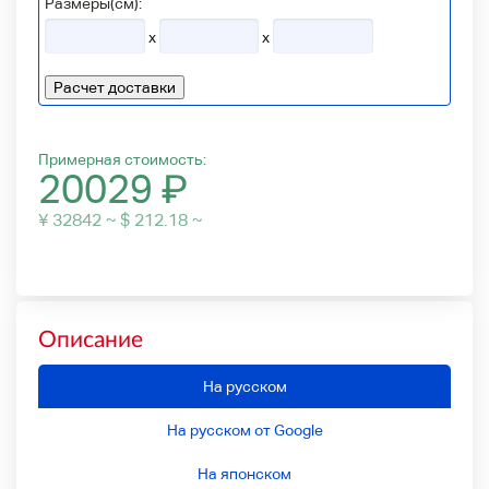
Размеры(см):
x
x
Расчет доставки
Примерная стоимость:
20029
₽
¥ 32842 ~ $ 212.18 ~
Описание
На русском
На русском от Google
На японском