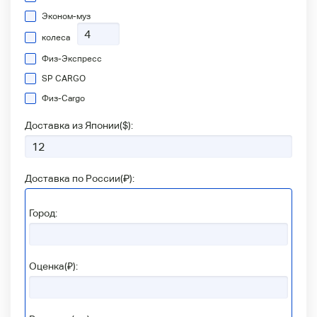
Эконом-муз
колеса
Физ-Экспресс
SP CARGO
Физ-Сargo
Доставка из Японии(
$
):
Доставка по России(
₽
):
Город:
Оценка(₽):