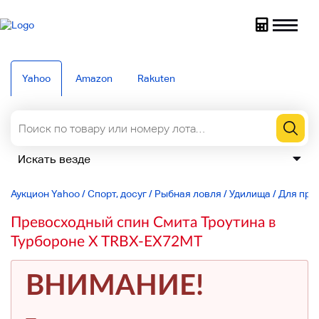
Yahoo
Amazon
Rakuten
Аукцион Yahoo
/
Спорт, досуг
/
Рыбная ловля
/
Удилища
/
Для пре
Превосходный спин Смита Троутина в
Турбороне X TRBX-EX72MT
ВНИМАНИЕ!