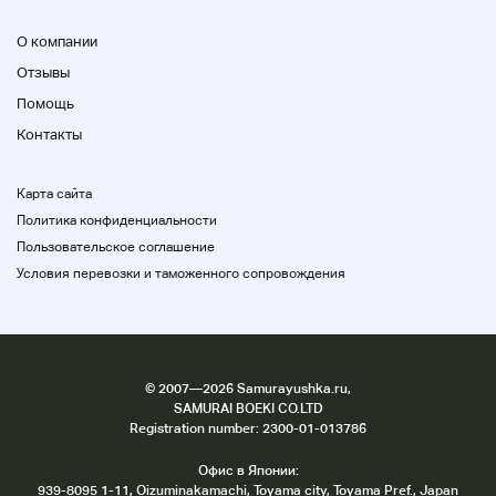
О компании
Отзывы
Помощь
Контакты
Карта сайта
Политика конфиденциальности
Пользовательское соглашение
Условия перевозки и таможенного сопровождения
©
2007
—2026 Samurayushka.ru,
SAMURAI BOEKI CO.LTD
Registration number: 2300-01-013786
Офис в Японии:
939-8095 1-11, Oizuminakamachi, Toyama city, Toyama Pref., Japan