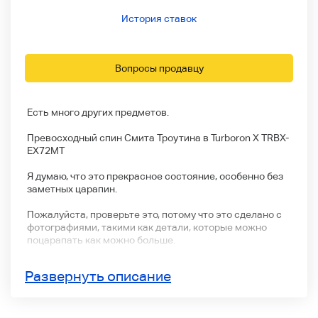
История ставок
Вопросы продавцу
Есть много других предметов.
Превосходный спин Смита Троутина в Turboron X TRBX-
EX72MT
Я думаю, что это прекрасное состояние, особенно без
заметных царапин.
Пожалуйста, проверьте это, потому что это сделано с
фотографиями, такими как детали, которые можно
поцарапать как можно больше.
Пожалуйста, воздержитесь от предложений, если вы
Развернуть описание
ищете совершенство.
Спасибо за понимание.