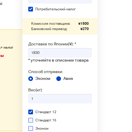
й
Потребительский налог
Комиссия поставщика:
¥
1500
Банковский перевод:
¥
270
Доставка по Японии(¥): *
+ налог
5
ны
* уточняйте в описании товара
Способ отправки:
Эконом
Авиа
Вес(кг):
Стандарт 12
Стандарт 15
Эконом