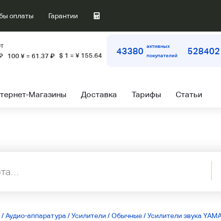
бы оплаты
Гарантии
т
активных
43380
528402
$ 1 = ¥ 155.64
₽
100 ¥ = 61.37
₽
покупателей
тернет-Магазины
Доставка
Тарифы
Статьи
/
Аудио-аппаратура
/
Усилители
/
Обычные
/
Усилители звука YAM