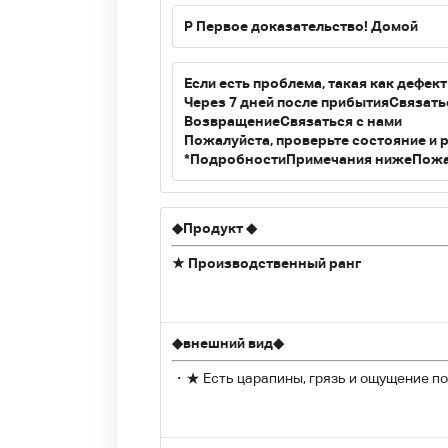
P
Первое доказательство! Домой
Если есть проблема, такая как дефек
Через 7 дней после прибытия
Связать
Возвращение
Связаться с нами
Пожалуйста, проверьте состояние и 
*Подробности
Примечания ниже
Пожа
◆
Продукт
◆
★ Производственный ранг
◆
внешний вид
◆
・★ Есть царапины, грязь и ощущение по