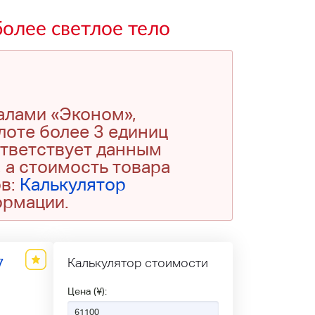
олее светлое тело
алами «Эконом»,
 лоте более 3 единиц
ответствует данным
 а стоимость товара
ов:
Калькулятор
ормации.
7
Калькулятор стоимости
Цена (¥):