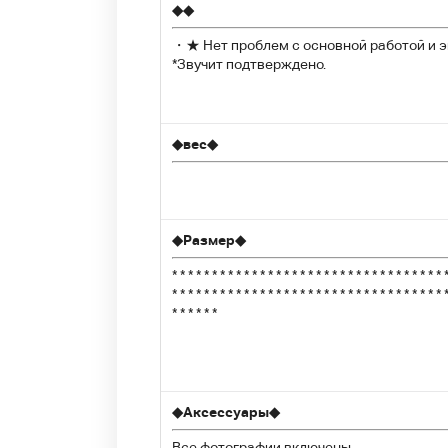
◆
◆
・★ Нет проблем с основной работой и э
*Звучит подтверждено.
◆
вес
◆
◆
Размер
◆
* * * * * * * * * * * * * * * * * * * * * * * * * * * * * * * * * * 
* * * * * * * * * * * * * * * * * * * * * * * * * * * * * * * * * * 
* * * * * *
◆
Аксессуары
◆
Все фотографии включены.