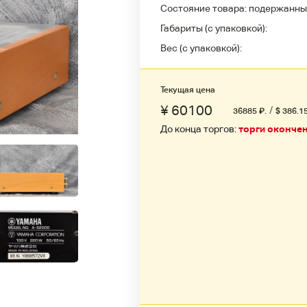
Состояние товара:
подержанны
Габариты (с упаковкой):
Вес (с упаковкой):
Текущая цена
¥ 60100
/
36885
₽
.
$ 386.1
До конца торгов:
торги оконче