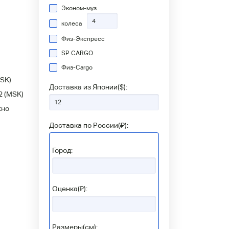
Эконом-муз
колеса
Физ-Экспресс
SP CARGO
Физ-Сargo
SK)
Доставка из Японии(
$
):
2
(MSK)
жно
Доставка по России(
₽
):
Город:
Оценка(₽):
Размеры(см):