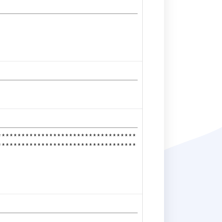
* * * * * * * * * * * * * * * * * * * * * * * * * * * * * * * * * * *
* * * * * * * * * * * * * * * * * * * * * * * * * * * * * * * * * * *