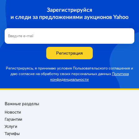
Гарантия производителя
Зарегистрируйся
Никто
и следи за предложениями аукционов Yahoo
Содержимое и аксессуары
Корпус / Case Only
* Все элементы, показанные на фотографии,
включены.
* Воздушная упаковка, транспортная сумка,
Регистрация
картонная коробка и т.д.
Регистрируясь, я принимаю условия Пользовательского соглашения и
даю согласие на
обработку своих персональных данных
Политика
государство
конфиденциальности
Это нежелательный продукт.
Он будет экспонироваться как нежелательный
продукт, поскольку не подтверждена его
эксплуатация.
Важные разделы
* Основная труба очень жесткая.
Рядом с логотипом есть вогнутый.
Новости
* В верхней части поршня отсутствует часть
Гарантии
оболочки.
Услуги
* Общее ощущение использования очень
Тарифы
сильное.