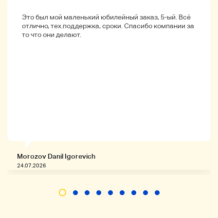
Это был мой маленький юбилейный заказ, 5-ый. Всё
отлично, тех.поддержка, сроки. Спасибо компании за
то что они делают.
• Детали продукции •
Morozov Danil Igorevich
24.07.2026
Продукты
1yen【 Бах Бэк Труба TR200 с твердым корпусом
Не работает 729101526 0226