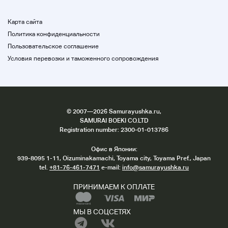
Мы вышлем вам плату за доставку отдельно от
нашей компании. (недоступно)
* Отгрузка билета на тот же день может быть
Карта сайта
отправлена только с билетом на тот же день.
Политика конфиденциальности
(Мы не храним продукты.) Кроме того, плата за
Пользовательское соглашение
доставку не включена.
Условия перевозки и таможенного сопровождения
★Приемлемый) ★
©
2007
—2026 Samurayushka.ru,
SAMURAI BOEKI CO.LTD
Registration number: 2300-01-013786
Пожалуйста, введите соответствующее поле
запроса в магазин.
Офис в Японии:
Мы приложим право (счет) с письмом о доставке.
939-8095 1-11, Oizuminakamachi, Toyama city, Toyama Pref., Japan
tel.
+81-76-461-7471
e-mail:
info@samurayushka.ru
ПРИНИМАЕМ К ОПЛАТЕ
Обратите внимание, что система аукционов
МЫ В СОЦСЕТЯХ
Yahoo изменилась.