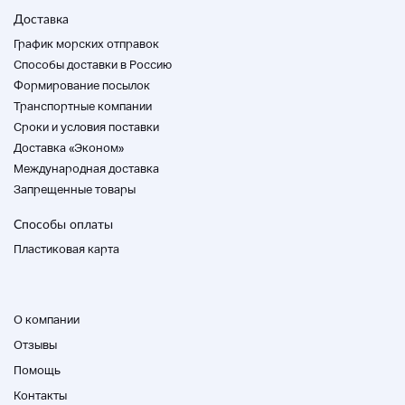
* Есть много цветов и царапин.
Доставка
Это свободное состояние, когда металлические
фитинги на правой стороне корпуса
График морских отправок
открываются.
Способы доставки в Россию
Формирование посылок
* Поскольку это не наш специализированный
Транспортные компании
магазин, необходимо провести ремонт, такой как
Cроки и условия поставки
настройка и замена деталей.
Спасибо за понимание.
Доставка «Эконом»
Обратите внимание, что есть царапины, пятна и т.
Международная доставка
Д., Которые трудно судить по изображению.
Запрещенные товары
Цвет фактического продукта и фотографии может
Способы оплаты
быть виден из-за влияния освещения и
съемочной среды.
Пластиковая карта
Спасибо.
Судоходство
О компании
Данный продукт имеет размер 120-140.
Отзывы
Ин Окинава / отдаленный остров 1500 иен
Помощь
Для жителей Окинавы и других удаленных
островов, пожалуйста, выберите Yu-Pack.
Контакты