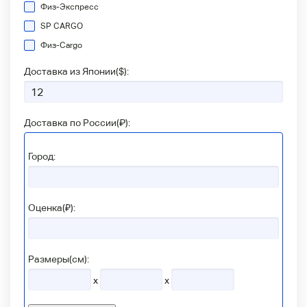
Физ-Экспресс
SP CARGO
Физ-Сargo
Доставка из Японии(
$
):
Доставка по России(
₽
):
Город:
Оценка(₽):
Размеры(см):
x
x