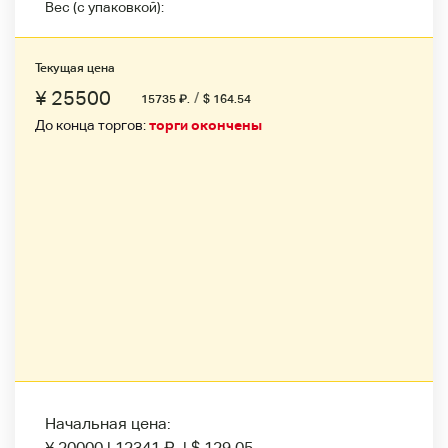
Вес (с упаковкой):
Текущая цена
¥ 25500
/
15735
₽
.
$ 164.54
До конца торгов:
торги окончены
Начальная цена:
¥ 20000
|
12341
₽
.
|
$ 129.05