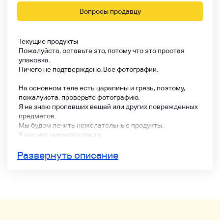
Вопросы продавцу
Текущие продукты
Пожалуйста, оставьте это, потому что это простая
упаковка.
Ничего не подтверждено. Все фотографии.
На основном теле есть царапины и грязь, поэтому,
пожалуйста, проверьте фотографию.
Я не знаю пропавших вещей или других поврежденных
предметов.
Мы будем лечить нежелательные продукты.
У нас нет никакого опыта.
Заметки
Развернуть описание
Пожалуйста, ознакомьтесь с текущим продуктом.
Не может быть возвращен или возвращен. Спасибо за
понимание.