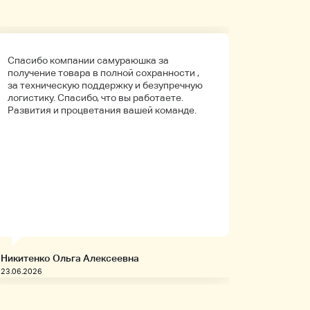
Спасибо компании самураюшка за
Первый 
получение товара в полной сохранности ,
компани
за техническую поддержку и безупречную
покупала
логистику. Спасибо, что вы работаете.
Боялась
Развития и процветания вашей команде.
что путь
Упаковк
вышло в 
целое. Д
иностра
будет на
заказыв
приобре
товары!
Никитенко Ольга Алексеевна
Запивахи
23.06.2026
20.06.2026