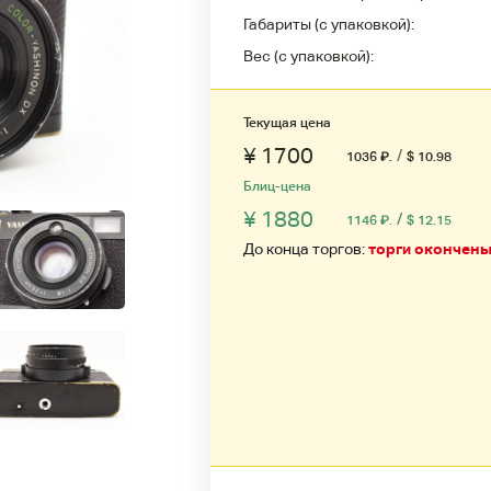
Габариты (с упаковкой):
Вес (с упаковкой):
Текущая цена
¥ 1700
/
1036
₽
.
$ 10.98
Блиц-цена
¥ 1880
/
1146
₽
.
$ 12.15
До конца торгов:
торги окончен