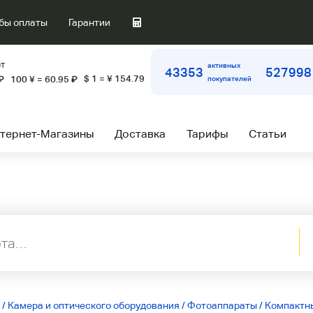
бы оплаты
Гарантии
т
активных
43353
527998
$ 1 = ¥ 154.79
₽
100 ¥ = 60.95
₽
покупателей
тернет-Магазины
Доставка
Тарифы
Статьи
/
Камера и оптического оборудования
/
Фотоаппараты
/
Компактн