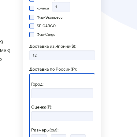
колеса
Физ-Экспресс
SP CARGO
Физ-Сargo
K)
Доставка из Японии(
$
):
(MSK)
о
Доставка по России(
₽
):
Город:
Оценка(₽):
Размеры(см):