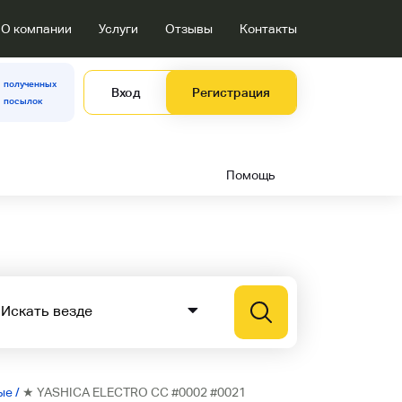
О компании
Услуги
Отзывы
Контакты
полученных
Вход
Регистрация
посылок
Помощь
ые
/
★ YASHICA ELECTRO CC #0002 #0021