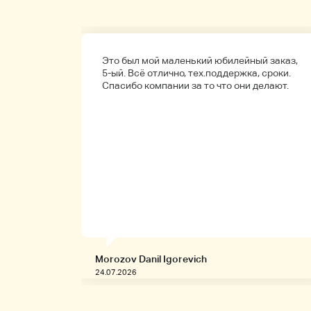
а
Это был мой маленький юбилейный заказ,
обенно
5-ый. Всё отлично, тех.поддержка, сроки.
ые.
Спасибо компании за то что они делают.
Morozov Danil Igorevich
24.07.2026