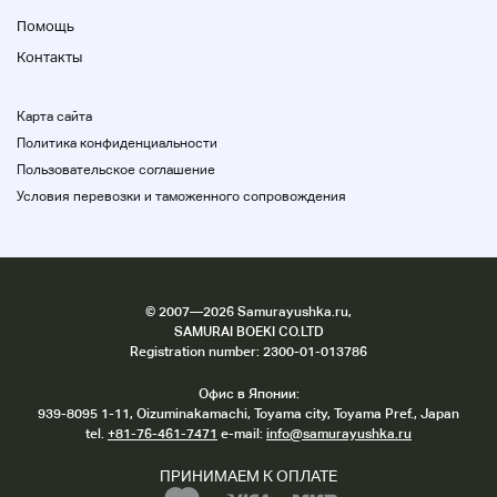
Помощь
Контакты
Карта сайта
Политика конфиденциальности
Пользовательское соглашение
Условия перевозки и таможенного сопровождения
©
2007
—2026 Samurayushka.ru,
SAMURAI BOEKI CO.LTD
Registration number: 2300-01-013786
Офис в Японии:
939-8095 1-11, Oizuminakamachi, Toyama city, Toyama Pref., Japan
tel.
+81-76-461-7471
e-mail:
info@samurayushka.ru
ПРИНИМАЕМ К ОПЛАТЕ