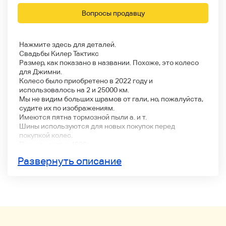
Вопросы продавцу
Нажмите здесь для деталей.
Свадьбы Килер Тактикс
Размер, как показано в названии. Похоже, это колесо
для Джимни.
Колесо было приобретено в 2022 году и
использовалось на 2 и 25000 км.
Мы не видим больших шрамов от гали, но, пожалуйста,
судите их по изображениям.
Имеются пятна тормозной пыли a. и т.
Шины используются для новых покупок перед
покупкой колес.
Производство: 4920:
Никакой истории панков. Если вы чувствуете
Развернуть описание
состояние шин, таких как канавки и плечи, пожалуйста,
судите по изображению.
Мы продадим автомобиль.
Не было проблем с использованием до удаления.
Это используемый продукт, поэтому есть пятна и
пятна.