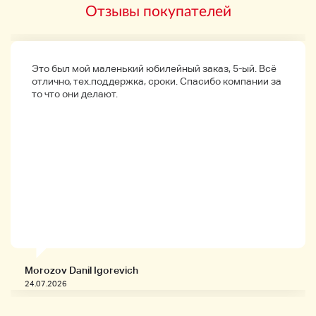
Мы не можем исследовать метод потока.
Отзывы покупателей
Пожалуйста, воздержитесь от торгов, если вы
нервничаете.
Все в изображении.
Обратите внимание, что для ответа требуется время,
Это был мой маленький юбилейный заказ, 5-ый. Всё
так как он продается индивидуально.
отлично, тех.поддержка, сроки. Спасибо компании за
Спасибо за использование Nokia без возврата
то что они делают.
использованных продуктов.
Требуется плата за доставку.
Morozov Danil Igorevich
24.07.2026