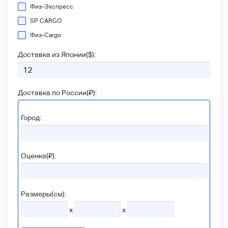
Физ-Экспресс
SP CARGO
Физ-Сargo
Доставка из Японии(
$
):
Доставка по России(
₽
):
Город:
Оценка(₽):
Размеры(см):
x
x