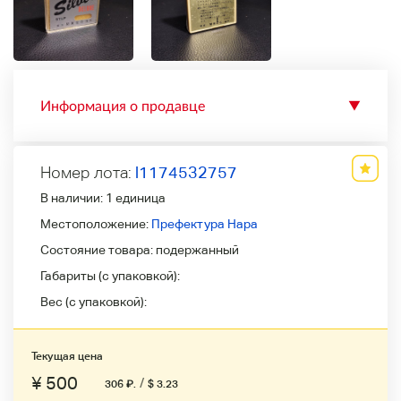
Информация о продавце
▼
Номер лота:
l1174532757
В наличии:
1 единица
Местоположение:
Префектура Нара
Состояние товара:
подержанный
Габариты (с упаковкой):
Вес (с упаковкой):
Текущая цена
¥ 500
/
306
₽
.
$ 3.23