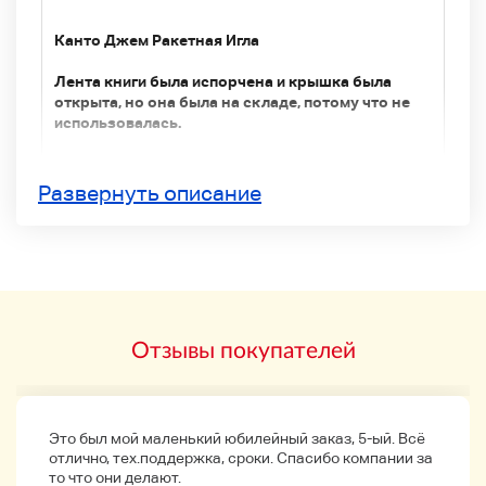
Канто Джем Ракетная Игла
Лента книги была испорчена и крышка была
открыта, но она была на складе, потому что не
использовалась.
Пожалуйста, поймите, что есть ухудшение из-за
ухудшения из-за долгосрочной перспективе, и
Развернуть описание
это отличается от новой ситуации.
Поскольку это старый товар в течение
нескольких минут, пожалуйста, используйте
текущую доставку, без доставки, без возврата.
Извините, эта запись доступна только на
Отзывы покупателей
японском языке. Нажмите здесь!
Нажмите здесь
Это был мой маленький юбилейный заказ, 5-ый. Всё
отлично, тех.поддержка, сроки. Спасибо компании за
После аукциона
то что они делают.