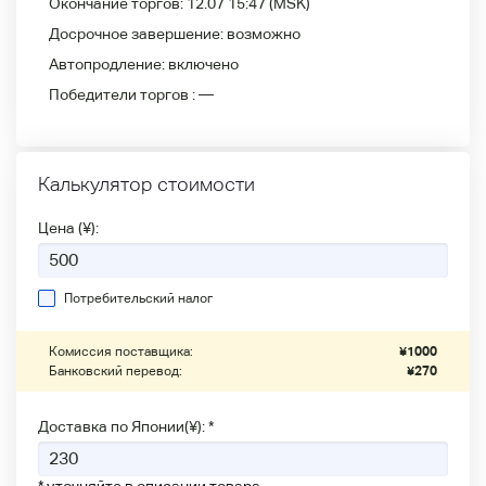
Окончание торгов:
12.07 15:47
(MSK)
Досрочное завершение:
возможно
Автопродление:
включено
Победители
торгов :
—
Калькулятор стоимости
Цена (¥):
Потребительский налог
Комиссия поставщика:
¥
1000
Банковский перевод:
¥
270
Доставка по Японии(¥): *
* уточняйте в описании товара