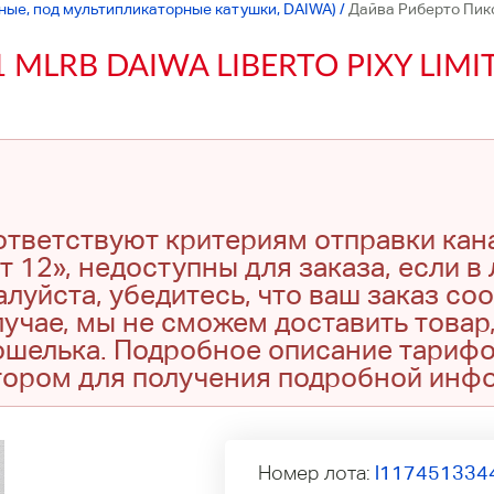
ьные, под мультипликаторные катушки, DAIWA)
/
Дайва Риберто Пик
1 MLRB DAIWA LIBERTO PIXY LIMI
оответствуют критериям отправки кан
т 12», недоступны для заказа, если в
луйста, убедитесь, что ваш заказ со
учае, мы не сможем доставить товар,
кошелька. Подробное описание тариф
тором для получения подробной инф
Номер лота:
l117451334