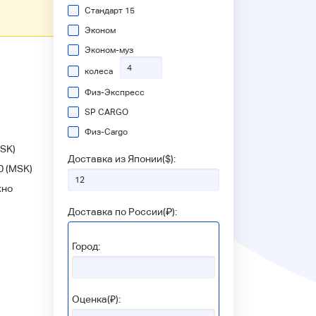
Стандарт 15
Эконом
Эконом-муз
колеса
Физ-Экспресс
SP CARGO
Физ-Сargo
SK)
Доставка из Японии(
$
):
0
(MSK)
жно
Доставка по России(
₽
):
Город:
Оценка(₽):