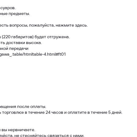
суаров.
ные предметы.
 есть вопросы, пожалуйста, нажмите здесь.
(220 габаритов) будет отгружена.
ть доставки высока.
акой передачи
agawa_.table/htmltable-4.html#ft01
ращения после оплаты.
орговлю» в течение 24 часов и оплатите в течение 5 дней.
 вы нервничаете.
луйста, не стесняйтесь связаться с нами.