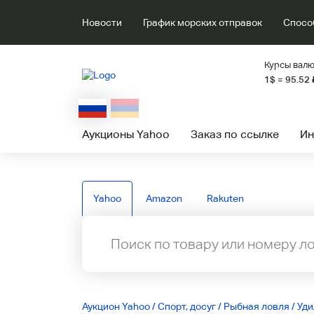
Новости
График морских отправок
Спосо
Курсы валю
1$ = 95.52
Аукционы Yahoo
Заказ по ссылке
Ин
Yahoo
Amazon
Rakuten
Аукцион Yahoo
/
Спорт, досуг
/
Рыбная ловля
/
Уд