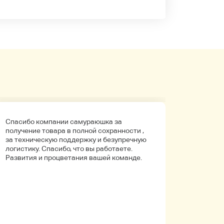
Спасибо компании самураюшка за
Первый 
получение товара в полной сохранности ,
компани
за техническую поддержку и безупречную
покупала
логистику. Спасибо, что вы работаете.
Боялась
Развития и процветания вашей команде.
что путь
Упаковк
вышло в 
целое. Д
иностра
будет на
заказыв
приобре