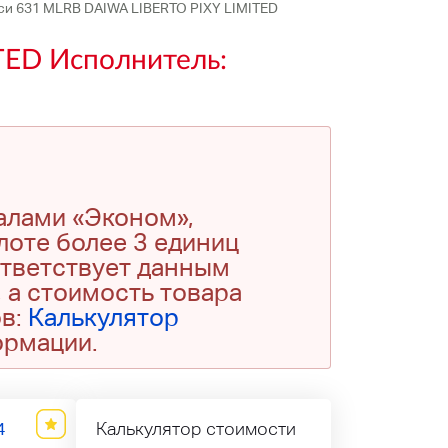
си 631 MLRB DAIWA LIBERTO PIXY LIMITED
TED Исполнитель:
алами «Эконом»,
 лоте более 3 единиц
ответствует данным
 а стоимость товара
ов:
Калькулятор
ормации.
4
Калькулятор стоимости