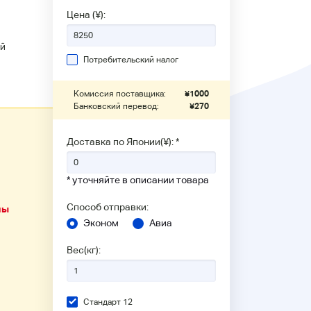
Цена (¥):
й
Потребительский налог
Комиссия поставщика:
¥
1000
Банковский перевод:
¥
270
Доставка по Японии(¥): *
* уточняйте в описании товара
Способ отправки:
ны
Эконом
Авиа
Вес(кг):
Стандарт 12