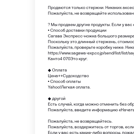
Продаются только стержни. Никаких аксес
Пожалуйста, не возвращайте использован
? Мы продаем другие продукты. Если у вас
• Способ доставки продукции
Сагава Экспресс-ножка большого размера 
Поскольку это длинный стержень, стоимос
Пожалуйста, проверьте коробку ниже. Ник
https://www.sagawa-exp.co.jp/send/list/list/s
Канто4 070
Это круг.
◆ Оплата
Цена
++
Судоходство
• Способ оплаты
Yahoo!
Легкая оплата.
◆ другой
Есть случай, когда можно отменить без об
Пожалуйста, введите информацию «Начать т
Пожалуйста, не возвращайтесь.
Пожалуйста, воздержитесь от торгов, если
Если у вас есть какие-либо вопросы, пожа