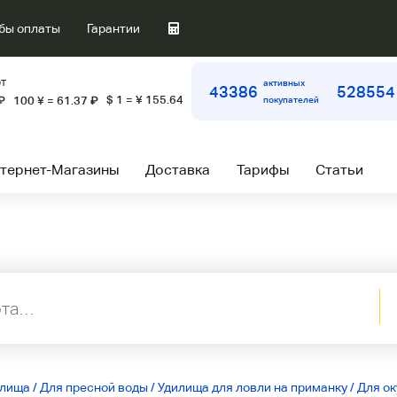
бы оплаты
Гарантии
т
активных
43386
528554
$ 1 = ¥ 155.64
₽
100 ¥ = 61.37
₽
покупателей
тернет-Магазины
Доставка
Тарифы
Статьи
илища
/
Для пресной воды
/
Удилища для ловли на приманку
/
Для ок