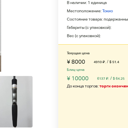
В наличии:
1 единица
Местоположение:
Токио
Состояние товара:
подержанны
Габариты (с упаковкой):
Вес (с упаковкой):
Текущая цена
¥ 8000
/
4910
₽
.
$ 51.4
Блиц-цена
¥ 10000
/
6137
₽
.
$ 64.25
До конца торгов:
торги оконче