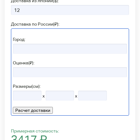
Доставка из Японии(
$
):
Доставка по России(
₽
):
Город:
Оценка(₽):
Размеры(см):
x
x
Расчет доставки
Примерная стоимость:
3417
₽