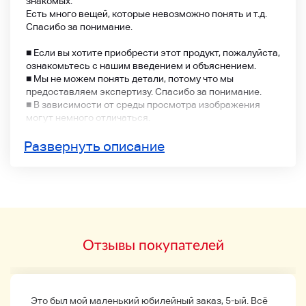
знакомых.
Есть много вещей, которые невозможно понять и т.д.
Спасибо за понимание.
■ Если вы хотите приобрести этот продукт, пожалуйста,
ознакомьтесь с нашим введением и объяснением.
■ Мы не можем понять детали, потому что мы
предоставляем экспертизу. Спасибо за понимание.
■ В зависимости от среды просмотра изображения
могут немного отличаться.
■ Все предметы находятся на изображении.
Развернуть описание
■ Мы отправимся как можно скорее, но для этого
может потребоваться несколько дней. Пожалуйста,
воздержитесь от торгов, если вы находитесь в .ry.
■ Мы удалим заявку от тех, кто не высоко ценится или
имеет много истории отмены.
Отзывы покупателей
Если вы ищете уход, пожалуйста, купите его в
специализированном магазине.
Это был мой маленький юбилейный заказ, 5-ый. Всё