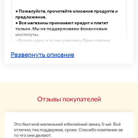
● Пожалуйста, прочитайте описание продукта и
предложение.
● Все магазины принимают кредит и платят
только. Мы не поддерживаем финансовые
институты.
• Купить одну и ту же упаковку Один платеж
будет отправлен с одним товаром.
Контакт
Torandot23jp@eizawa.com
Пожалуйста,
Развернуть описание
укажите настройки.
● Пожалуйста, не связывайтесь с нами для каких-
либо запросов, деловых сообщений или
телефонных звонков.
Yu-Pack не может отвечать на Yu-mail или
неформирующий.
Отзывы покупателей
● Эта доставка очень важна, и мы отправим вам
два рабочих дня после подтверждения вашей
оплаты.
Это был мой маленький юбилейный заказ, 5-ый. Всё
отлично, тех.поддержка, сроки. Спасибо компании за
то что они делают.