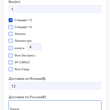
Вес(кг):
Стандарт 12
Стандарт 15
Эконом
Эконом-муз
колеса
Физ-Экспресс
SP CARGO
Физ-Сargo
Доставка из Японии(
$
):
Доставка по России(
₽
):
Город: