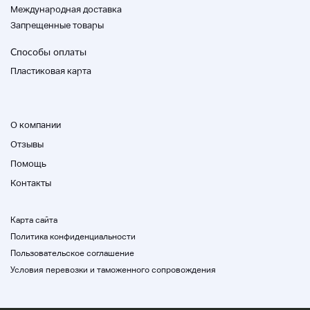
КОМИТ ГИНЗА
Международная доставка
Спасибо за понимание.
Запрещенные товары
Мы специализируемся на продаже
Способы оплаты
высококачественных часов.
Если сравнить домашнюю страницу, то можно
Пластиковая карта
согласиться с самой низкой ценой в Японии.
Это самый популярный магазин часов в Японии.
Если у вас есть какие-либо вопросы, пожалуйста, не
О компании
стесняйтесь связаться с нами.
Отзывы
■ Обратите внимание, что мы ответим на ваш запрос в
течение рабочих часов.
Помощь
Обратите внимание, что мы не сможем ответить в
Контакты
зависимости от содержания вашего запроса.
■ Обратите внимание, что мы не сможем ответить на
вопросы о продуктах, которые близки к концу.
Карта сайта
■ Мы продаем его в реальных магазинах, поэтому он
Политика конфиденциальности
может быть продан заранее по разнице во времени, но
Пользовательское соглашение
у нас приоритет по продажам.
Возможно, вы не сможете купить.
Условия перевозки и таможенного сопровождения
Пожалуйста, не забудьте позвонить в магазин, прежде
чем вы упадете. TEL 03-6264-5310
■ Пожалуйста, тщательно подтвердите содержание