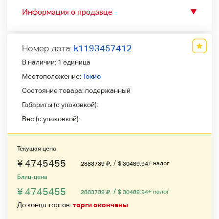
Информация о продавце
▼
Номер лота:
k1193457412
В наличии:
1 единица
Местоположение:
Токио
Состояние товара:
подержанный
Габариты (с упаковкой):
Вес (с упаковкой):
Текущая цена
¥ 4745455
/
+ налог
2883739
₽
.
$ 30489.94
Блиц-цена
¥ 4745455
/
+ налог
2883739
₽
.
$ 30489.94
До конца торгов:
торги окончены