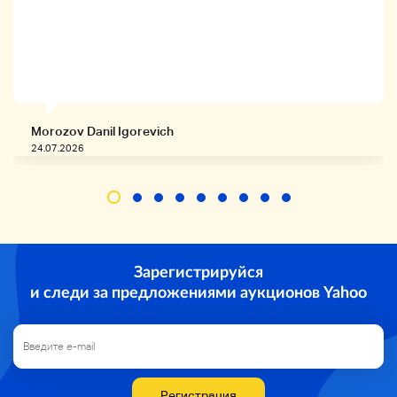
производитель имеет капитальный ремонт и
аксессуары также доступны. Цена также
привлекательна, поэтому рекомендуется для тех, кто
ищет. * Наблюдается ухудшение состояния.
•Функция
Ночной свет: доступно
• Dial
Прекрасный
Morozov Danil Igorevich
• Игла
24.07.2026
Прекрасный
• Ветер
10 раз без викторины
• Базель
No Standing Sle・Kizu
Дело
No Standing Sle・Kizu
Зарегистрируйся
Дыхание/Band
и следи за предложениями аукционов Yahoo
No Standing Sle・Kizu
Закрыть
• пряжка
No Standing Sle・Kizu
• задняя крышка
No Standing Sle・Kizu
Регистрация
■ Наш гарантийный срок