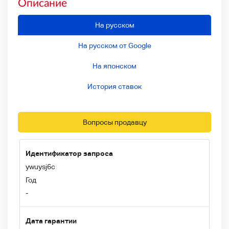
Описание
На русском
На русском от Google
На японском
История ставок
Вопросы продавцу
Идентификатор запроса
ywuysj6c
Год
-
Дата гарантии