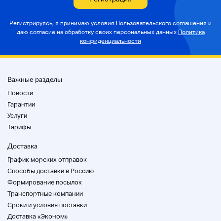
12 месяцев
Ссылки
Регистрируясь, я принимаю условия Пользовательского соглашения и
* Если у вас есть какие-либо сокращения, которые вы
даю согласие на
обработку своих персональных данных
Политика
хотите увидеть в дополнение к фотографиям,
конфиденциальности
перечисленным выше, мы будем принимать запросы.
Пожалуйста, свяжитесь с нами по электронной почте.
info@commit-watch.com
Важные разделы
Новости
Начните онлайн-обсуждение
Пожалуйста, проверьте следующий URL для деталей.
Гарантии
https%3A%2F%2Fcommit-
Услуги
watch.co.jp%2Fpages%2Fwatch
Тарифы
imTestimonials Google отзывы Высокие результаты
Доставка
оценки! Удовлетворенность клиентов является лучшим
классом в отрасли!
График морских отправок
⇒https%3A%2F%2Fsearch.google.com%2Flocal%2Frevie
Способы доставки в Россию
ws%3Fplaceid%3DChIJ-wEcnOiLGGARX3CdJRStw.
Формирование посылок
Транспортные компании
Cроки и условия поставки
<*Пожалуйста, прочитайте, прежде чем ваш билет
будет выдан>
Доставка «Эконом»