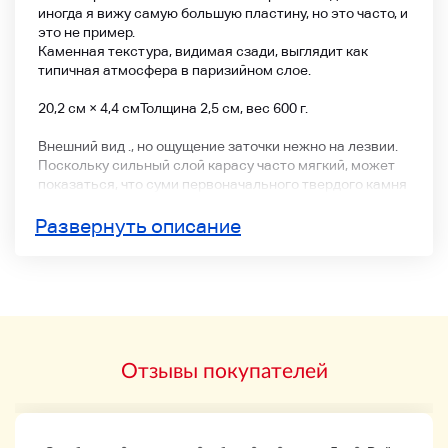
иногда я вижу самую большую пластину, но это часто, и
это не пример.
Каменная текстура, видимая сзади, выглядит как
типичная атмосфера в паризийном слое.
20,2 см × 4,4 см
Толщина 2,5 см, вес 600 г.
Внешний вид ., но ощущение заточки нежно на лезвии.
Поскольку сильный слой карасу часто мягкий, может
показаться, что суми первоначального твердого камня
смягчена.
Ожидается, что характер изменится, когда заточка
Развернуть описание
будет прогрессировать. Однако это не мягкое чувство
даже в нынешней ситуации, а о средней твердости как
о каменной твердости, и она расплавляет железо и
оставляет черный нож.
Существует отсутствие поддержки, но это нормально
для . с одной боковой кожей, и она избегает быть
широкой.
Отзывы покупателей