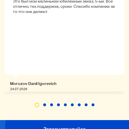
Это был мой маленький юбилейный заказ, 5-ый. Всё
отлично, тех.поддержка, сроки. Спасибо компании за
то что они делают.
Morozov Danil Igorevich
24.07.2026
Зарегистрируйся