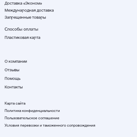
Доставка «Эконом»
Международная доставка
Запрещенные товары
◆
Если вы хотите остановить транспортный офис
Yamato, пожалуйста, свяжитесь с номером
Способы оплаты
телефона, с которым вы будете связываться в
Пластиковая карта
течение дня, и центральным кодом вашего
желаемого офиса после процедуры оплаты.
Обратите внимание, что из-за изменений в
спецификации аукционов Yahoo мы не можем
О компании
подтвердить номер телефона отсюда.
Отзывы
◆ После подтверждения вашего депозита мы
Помощь
отправим его вам по депозиту.
Предметы, превышающие 200 размеров, будут
Контакты
доставлены Nishino Transport или Sagawa
Express.
* Отправка в отдельный дом невозможна, так как
Карта сайта
это Nishino Transport размером 260 и более.
Политика конфиденциальности
Пользовательское соглашение
С номером запроса свяжутся после доставки.
Условия перевозки и таможенного сопровождения
◆ Пожалуйста, отправьте нам сообщение после