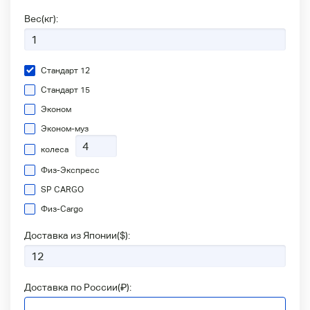
Вес(кг):
Стандарт 12
Стандарт 15
Эконом
Эконом-муз
колеса
Физ-Экспресс
SP CARGO
Физ-Сargo
Доставка из Японии(
$
):
Доставка по России(
₽
):