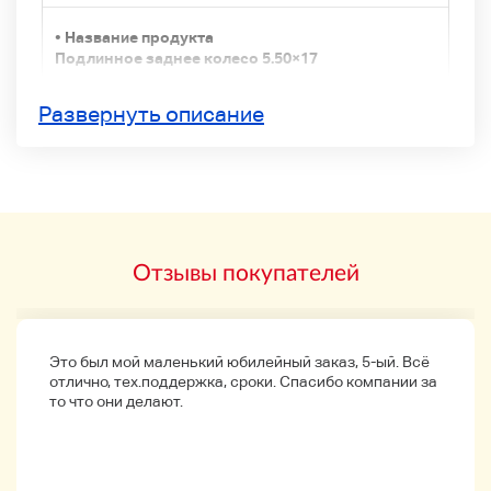
• Название продукта
Подлинное заднее колесо 5.50×17
• Производитель
Развернуть описание
М.В. Ахиньяки
Контакт
М.В. Ахиньяки
F3 675 800
Бультар 675 800
Это настоящее колесо, но оно может быть
использовано для всех транспортных средств
Отзывы покупателей
MV.
О нас
Небольшие царапины и немного грязи
Это был мой маленький юбилейный заказ, 5-ый. Всё
относительно красивы.
отлично, тех.поддержка, сроки. Спасибо компании за
то что они делают.
Контакт
Размер
5.50×17