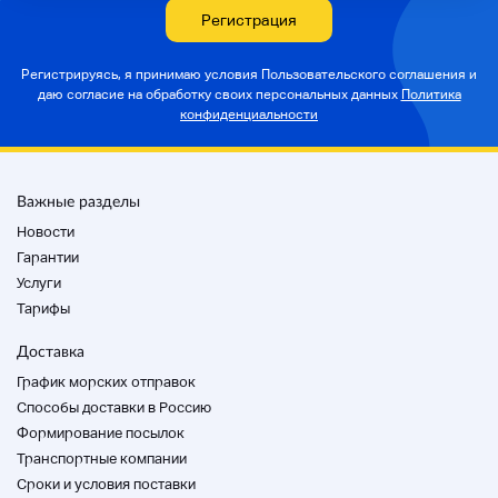
вы не можете сказать нам, вы не сможете
Регистрация
отправить.
Обратите внимание, что пакет доступен только
Регистрируясь, я принимаю условия Пользовательского соглашения и
физически.
даю согласие на
обработку своих персональных данных
Политика
конфиденциальности
◆ Мы не принимаем отзыв заявки в любом
случае, поэтому, пожалуйста, внимательно
ознакомьтесь с изображением и описанием
продукта и торгуйте с ответственностью.
Важные разделы
◆
Мы не можем отменить, вернуть или обменять
Новости
после оплаты. Пожалуйста, воздержитесь от
Гарантии
скидок.
Услуги
Тарифы
Пожалуйста, свяжитесь с аукционом до даты
окончания.
Доставка
Yahoo! Это только легкая оплата.
График морских отправок
Способы доставки в Россию
Формирование посылок
Транспортные компании
Cроки и условия поставки
Детали доставки