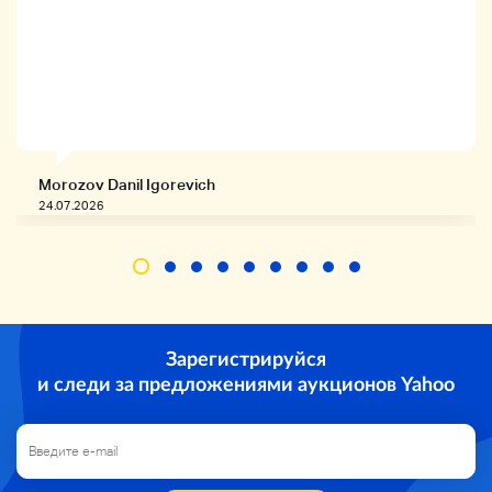
Все предметы показаны на фото.
Пожалуйста, проверьте детали ниже.
◆ Пожалуйста, не забудьте подтвердить
количество пуль и ставки после того, как вы
согласитесь.
Некоторые крупные предметы могут отличаться
Morozov Danil Igorevich
от мест хранения и могут быть отправлены по
24.07.2026
четвергам после окончания недели.
Спасибо за понимание.
Заметки
Зарегистрируйся
и следи за предложениями аукционов Yahoo
◆
Мы вышлем вам тот же идентификатор в тот же
день. Если вы хотите быть включенным,
После
оплаты
Пожалуйста, отправьте сообщение с
номером управления в названии продукта. Если