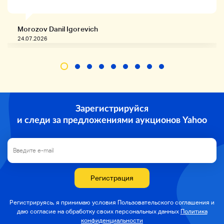
Использование механических фильтров
без подключения к сети
Характерно, что высокая частота
внезапно влияет.
Morozov Danil Igorevich
Эти вуферы должны быть напрямую
24.07.2026
связаны с усилителями без подключения к
сети, и их характеристики улучшаются.
В среде установлены два 12,5 см скоркера
конусного типа.
Медная алюминиевая проволока [CCAW]
подходит для голосовой катушки.
Зарегистрируйся
Кроме того, распространяя высокие
частоты с помощью защитного экрана,
и следи за предложениями аукционов Yahoo
Прикрепляя большую крышку сзади,
задняя часть с вуфером подавляется.
Внутренняя часть обложки заполнена
звукопоглощающим устройством.
Есть два типа 2,5 см . тип .ーer оснащены
Регистрация
высокой диафрагмой короткий рог.
Одна доска ーer ing использует твердый
алюминий,
Регистрируясь, я принимаю условия Пользовательского соглашения и
Мы используем Metallized Mylar.
даю согласие на
обработку своих персональных данных
Политика
Разница между твердостью и массой двух
конфиденциальности