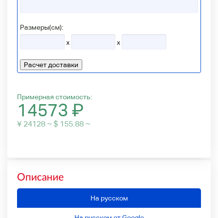
Размеры(см):
x
x
Расчет доставки
Примерная стоимость:
14573
₽
¥ 24128 ~ $ 155.88 ~
Описание
На русском
На русском от Google