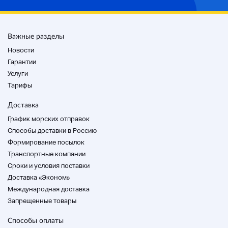
материалов заключается в разнице между
объемом и ростом.
Играйте в триплет трибл.
Важные разделы
Сеть принимает ферритовое ядро E-типа.
Улучшает искажение, потерю высокой
Новости
частоты и снижение демпфирующего
Гарантии
фактора.
Услуги
3 шага могут быть скорректированы на
±3dB.
Тарифы
Он поставляется с терминалом ECS для
двусторонней и трехсторонней связи, с
Доставка
полным диапазоном l, двусторонним и
График морских отправок
трехсторонним переключением.
Оснащен цепью безопасности.
Способы доставки в Россию
Формирование посылок
Они сделаны из трубы.
Транспортные компании
Кроме того, изменяя угол панели на
Cроки и условия поставки
передней части воздуховода,
Доступны три типа сброшенного рефлекса
Доставка «Эконом»
ванны и рефлекса ванны.
Международная доставка
Финиширование - это открытая поровая
Запрещенные товары
отделка грецкого ореха.
Это редкий предмет, который редко
Способы оплаты
встречается у фанатов.