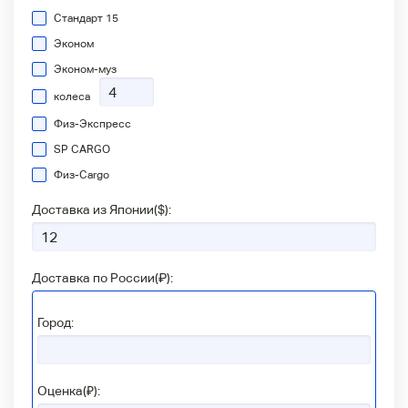
Стандарт 15
Эконом
Эконом-муз
колеса
Физ-Экспресс
SP CARGO
Физ-Сargo
Доставка из Японии(
$
):
Доставка по России(
₽
):
Город:
Оценка(₽):