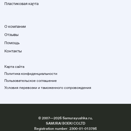
Не упустите эту возможность!
Пластиковая карта
Состояние: операция подтверждена. Есть
царапины и грязь, как фотография, потому
О компании
что она используется.
Отзывы
Помощь
Размер 41 см глубиной 28,5 см высотой 64
см.
Контакты
Карта сайта
Политика конфиденциальности
Пользовательское соглашение
*+: Home .. :+* О доставке и доставке
Условия перевозки и таможенного сопровождения
данного товара*+: .. Домой .. : +*
Способ доставки:
Он будет доставлен рейсом семейства
©
2007
—2026 Samurayushka.ru,
Yamato Rakukuraku.
SAMURAI BOEKI CO.LTD
Registration number: 2300-01-013786