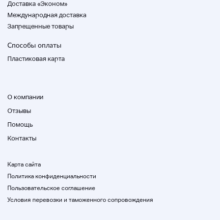
Доставка «Эконом»
Международная доставка
Пронунк: оба LRch могут подтвердить
Запрещенные товары
пронунк.
Способы оплаты
* Мы не измеряем точные значения в
измерительных приборах.
Пластиковая карта
Это используемый продукт, поэтому
необходимо настроить продукт, если он
используется в iabia.
Спасибо за понимание.
О компании
Отзывы
Помощь
[Условие]
Контакты
Есть царапины и ., вызванные
Карта сайта
использованием.
Политика конфиденциальности
Наконечник составляет около 70%
Пользовательское соглашение
оставшейся поверхности, и его не видно.
Условия перевозки и таможенного сопровождения
Внешность :B