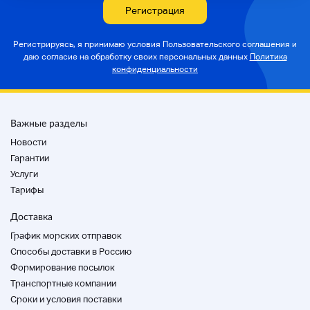
Регистрация
Магазин (региональная зона)
Регистрируясь, я принимаю условия Пользовательского соглашения и
даю согласие на
обработку своих персональных данных
Политика
Этот продукт является
Тосима-ку, Токио
конфиденциальности
(Оцука)
Отправьте в свой дом
Описание продукта
Важные разделы
Новости
Гарантии
Услуги
Тарифы
[Спец]
Доставка
Производитель: Ortofon
График морских отправок
Модель: MC2000 MKII
Способы доставки в Россию
Формирование посылок
Транспортные компании
[Операция]
Cроки и условия поставки