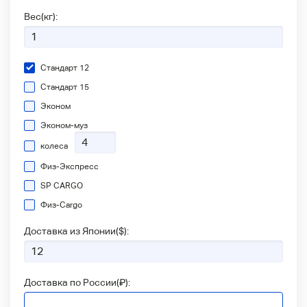
Вес(кг):
Стандарт 12
Стандарт 15
Эконом
Эконом-муз
колеса
Физ-Экспресс
SP CARGO
Физ-Сargo
Доставка из Японии(
$
):
Доставка по России(
₽
):