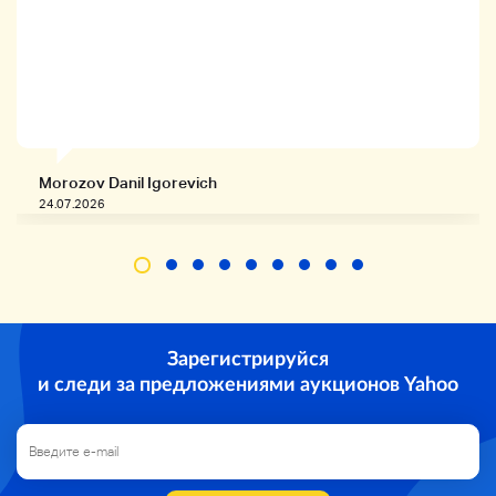
Morozov Danil Igorevich
24.07.2026
Зарегистрируйся
и следи за предложениями аукционов Yahoo
Название продукта
Ортофон Ortofon MC Cartridge MC2000 MKII с
выделенной головкой 72B3D-6