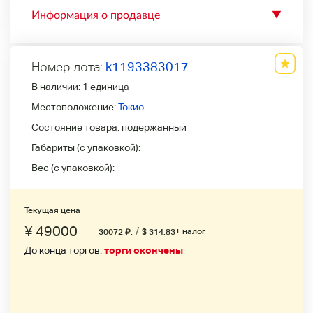
Информация о продавце
▼
Номер лота:
k1193383017
В наличии:
1 единица
Местоположение:
Токио
Состояние товара:
подержанный
Габариты (с упаковкой):
Вес (с упаковкой):
Текущая цена
¥ 49000
/
+ налог
30072
₽
.
$ 314.83
До конца торгов:
торги окончены