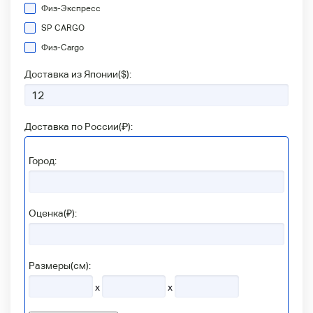
Физ-Экспресс
SP CARGO
Физ-Сargo
Доставка из Японии(
$
):
Доставка по России(
₽
):
Город:
Оценка(₽):
Размеры(см):
x
x