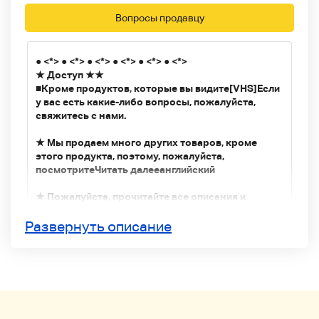
Вопросы продавцу
● <*> ● <*> ● <*> ● <*> ● <*> ● <*>
★ Доступ ★★
■
Кроме продуктов, которые вы видите
[VHS]
Если
у вас есть какие-либо вопросы, пожалуйста,
свяжитесь с нами.
★ Мы продаем много других товаров, кроме
этого продукта, поэтому, пожалуйста,
посмотрите
Читать далее
английский
★ Пожалуйста, прочитайте все описания и
убедитесь и предложите.
★ Мы приносим извинения за неудобства, но,
Развернуть описание
пожалуйста, воздержитесь от торгов.
● <*> ● <*> ● <*> ● <*> ● <*> ● <*>
<Описание продукта>