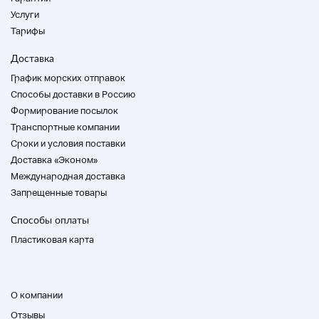
предметом.
Услуги
Пожалуйста, убедитесь, что вы предлагаете свои
Тарифы
фотографии и изображения.
Доставка
<Другие>
График морских отправок
Способы доставки в Россию
Формирование посылок
● Обратите внимание, что мы не будем отменять
Транспортные компании
после торгов.
Cроки и условия поставки
Доставка «Эконом»
● За исключением части, мы в основном
обрабатываем использованные продукты. такие
Международная доставка
как мелкие царапины, грязь и ухудшение
Запрещенные товары
старения из-за использования.
Способы оплаты
● У нас простая уборка, но, пожалуйста, имейте в
Пластиковая карта
виду, что есть грязь, которую нельзя удалить, и
грязь в местах, до которых невозможно
добраться.
О компании
● Мы ответим на как можно больше
вопросов.
Nokia не возвращается
Связаться с
Отзывы