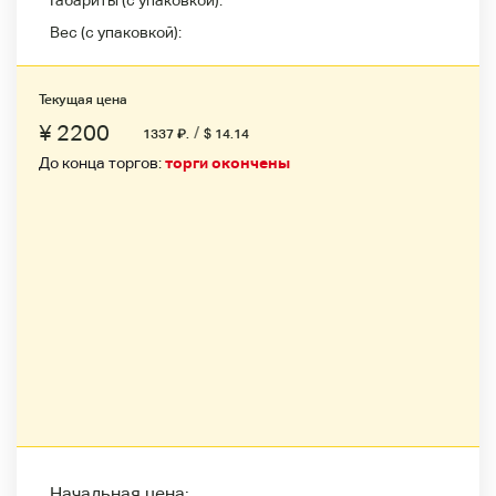
Габариты (с упаковкой):
Вес (с упаковкой):
Текущая цена
¥ 2200
/
1337
₽
.
$ 14.14
До конца торгов:
торги окончены
Начальная цена: