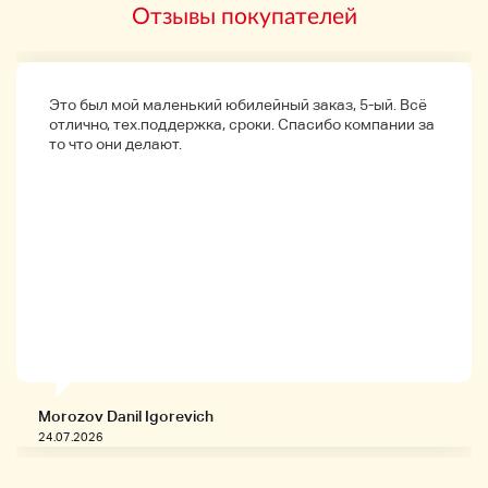
Отзывы покупателей
Revamped ◆VHS ? →Хара Томоми Перчатка
Tetsuya Komuro Family mv Music Video pv
Promotion Video Case Включена видеолента
Это был мой маленький юбилейный заказ, 5-ый. Всё
Heisei Retro*1
отлично, тех.поддержка, сроки. Спасибо компании за
то что они делают.
VHS of World[1]
・ На этот раз мы выставлялись для
коллекционирования.
Название выглядит следующим образом.
"Как мы можем стать Томоми Кахарой? "
«Спаси свою мечту»
"Хавара Томоми гордится им"
Превью World Preview
・ Пожалуйста, проверьте фотографию для
Morozov Danil Igorevich
деталей.
24.07.2026
・ Пожалуйста, подтвердите, что под
предложением есть дополнительные