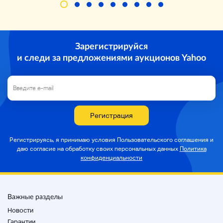
фотографии.
<Продукт>
Зарегистрируйся
и следи за предложениями аукционов Yahoo
Этот продукт является
>>>
Это продукт, соответствующий рангу.
Новый, неоткрытый, чрезвычайно красивый
Регистрация
А. Есть ощущение пользы, но это прекрасный
продукт.
Регистрируясь, я принимаю условия Пользовательского соглашения и
даю согласие на
обработку своих персональных данных
Политика
B Это продукт, который используется в целом.
конфиденциальности
C Продукты с повреждениями, повреждениями и
грязью.
Важные разделы
D Продукты для мусора и деталей.
Новости
Сертификат продукта является личным
Гарантии