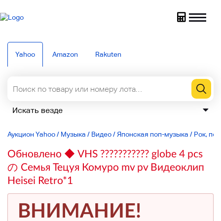
Yahoo
Amazon
Rakuten
Аукцион Yahoo
/
Музыка
/
Видео
/
Японская поп-музыка
/
Рок, по
Обновлено ◆ VHS ??????????? globe 4 pcs
の Семья Тецуя Комуро mv pv Видеоклип
Heisei Retro*1
ВНИМАНИЕ!