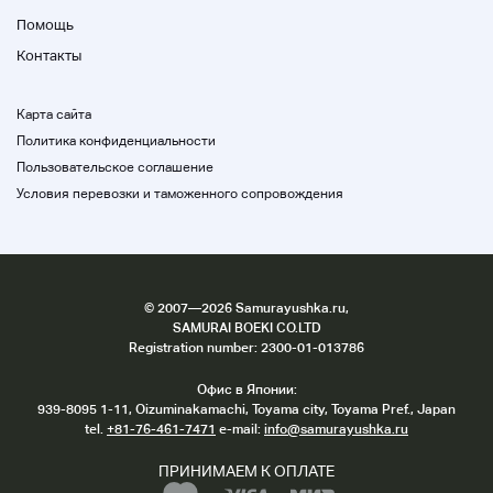
нами
Помощь
● Пожалуйста, подумайте, что состояние очень
Контакты
плохое, когда оно не работает для продуктов,
описанных как «мусор».
Части
Это выставка для тех, кто стремится к
Карта сайта
таким целям.
Политика конфиденциальности
Пользовательское соглашение
● Мне это нравится, но при входе также есть
Условия перевозки и таможенного сопровождения
ошибка касания и ошибка конверсии. Приоритет
изображения, если есть разница между
изображением и описанием.
©
2007
—2026 Samurayushka.ru,
SAMURAI BOEKI CO.LTD
Registration number: 2300-01-013786
Офис в Японии:
939-8095 1-11, Oizuminakamachi, Toyama city, Toyama Pref., Japan
tel.
+81-76-461-7471
e-mail:
info@samurayushka.ru
ПРИНИМАЕМ К ОПЛАТЕ
Шаблоны аукциона
Ok Mikata (дополнительное