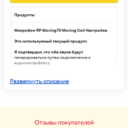
Продукты
Микрофон RP Moving70 Moving Coil Настройка
Это используемый текущий продукт.
Я подтвердил, что оба звука будут
генерироваться путем подключения к
аудиоинтерфейсу.
Внешний вид корпуса микрофона включает
ржавчину, сани, царапину и грязь.
Развернуть описание
Другой - немного царапин, царапин и грязи.
Аксессуары
Хранение корпуса x2
Микрофонный держатель x2
Кабель x2
Принт x1
Отзывы покупателей