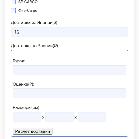
SP CARGO
Физ-Сargo
Доставка из Японии(
$
):
Доставка по России(
₽
):
Город:
Оценка(₽):
Размеры(см):
x
x
Расчет доставки