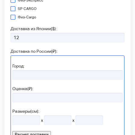
Физ-Экспресс
SP CARGO
Физ-Сargo
Доставка из Японии(
$
):
Доставка по России(
₽
):
Город:
Оценка(₽):
Размеры(см):
x
x
Расчет доставки