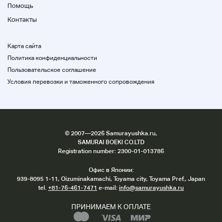
Помощь
Контакты
Карта сайта
Политика конфиденциальности
Пользовательское соглашение
Условия перевозки и таможенного сопровождения
©
2007
—2026 Samurayushka.ru,
SAMURAI BOEKI CO.LTD
Registration number: 2300-01-013786
Офис в Японии:
939-8095 1-11, Oizuminakamachi, Toyama city, Toyama Pref., Japan
tel.
+81-76-461-7471
e-mail:
info@samurayushka.ru
ПРИНИМАЕМ К ОПЛАТЕ