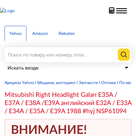
Yahoo
Amazon
Rakuten
Аукцион Yahoo
/
Машина, мотоцикл
/
Запчасти
/
Оптика
/
По авто
Mitsubishi Right Headlight Galan E35A /
E37A / E38A /E39A английский E32A / E33A
/ E34A / E35A / E39A 1988 #hyj NSP61094
ВНИМАНИЕ!