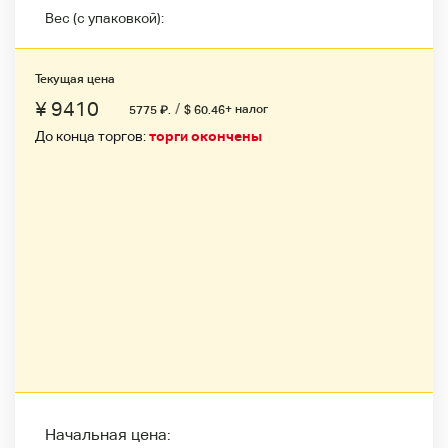
Вес (с упаковкой):
Текущая цена
¥ 9410
/
+ налог
5775
₽
.
$ 60.46
До конца торгов:
торги окончены
Начальная цена: