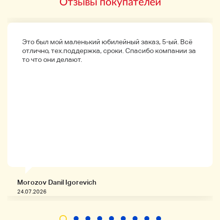
Отзывы покупателей
Это был мой маленький юбилейный заказ, 5-ый. Всё
отлично, тех.поддержка, сроки. Спасибо компании за
то что они делают.
• Способ доставки, • Способ оплаты, • Метод
доставки, • Налог на потребление, • Возврат товаров,
■ Другие
примечания
https://auctions.yahoo.co.jp/html/profile/gmuh
bs26.html
Morozov Danil Igorevich
■ Используемые запчасти также продаются в
24.07.2026
магазине Yahoo.
https://store.shopping.yahoo.co.jp/hyj-daikou/