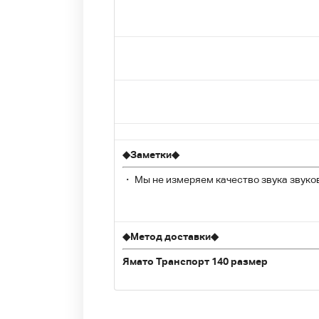
◆
Заметки
◆
・ Мы не измеряем качество звука звуко
◆
Метод доставки
◆
Ямато Транспорт 140 размер