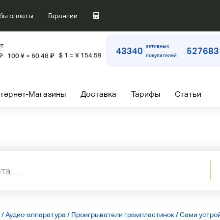
бы оплаты
Гарантии
т
активных
43340
527683
$ 1 = ¥ 154.59
₽
100 ¥ = 60.48
₽
покупателей
тернет-Магазины
Доставка
Тарифы
Статьи
/
Аудио-аппаратура
/
Проигрыватели грампластинок
/
Сами устро