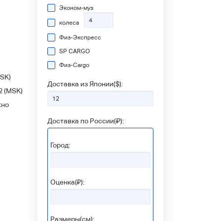
Эконом-муз
колеса
Физ-Экспресс
SP CARGO
Физ-Сargo
SK)
Доставка из Японии(
$
):
2
(MSK)
жно
Доставка по России(
₽
):
Город:
Оценка(₽):
Размеры(см):