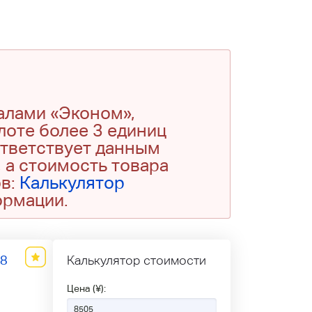
алами «Эконом»,
 лоте более 3 единиц
ответствует данным
 а стоимость товара
ов:
Калькулятор
ормации.
38
Калькулятор стоимости
Цена (¥):