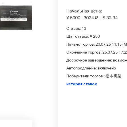
Начальная цена:
¥ 5000
|
3024
₽
.
|
$ 32.34
Ставок:
13
Шаг ставки:
¥ 250
Начало торгов:
20.07.25 11:15
(M
Окончание торгов:
25.07.25 17:2
Досрочное завершение:
возмо
Автопродление:
включено
Победители
торгов :
松本明菜
история ставок