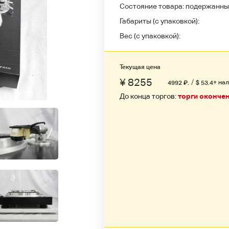
Состояние товара:
подержанны
Габариты (с упаковкой):
Вес (с упаковкой):
Текущая цена
¥ 8255
/
+ нал
4992
₽
.
$ 53.4
До конца торгов:
торги оконче