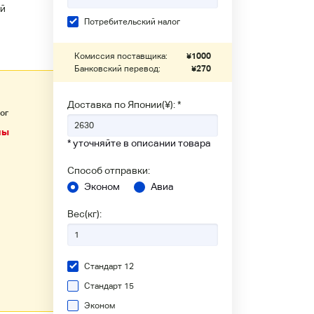
й
Потребительский налог
Комиссия поставщика:
¥
1000
Банковский перевод:
¥
270
Доставка по Японии(¥): *
ог
ны
* уточняйте в описании товара
Способ отправки:
Эконом
Авиа
Вес(кг):
Стандарт 12
Стандарт 15
Эконом