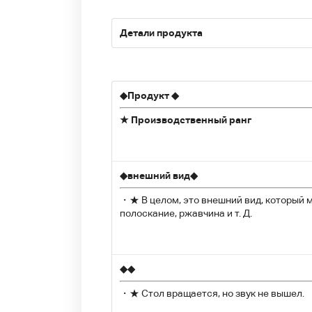
Детали продукта
◆
Продукт
◆
★ Производственный ранг
◆
внешний вид
◆
・★ В целом, это внешний вид, который м
полоскание, ржавчина и т. Д.
◆
◆
・★ Стол вращается, но звук не вышел.