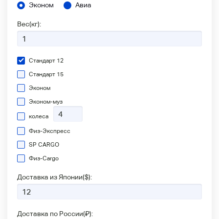
Эконом
Авиа
Вес(кг):
Стандарт 12
Стандарт 15
Эконом
Эконом-муз
колеса
Физ-Экспресс
SP CARGO
Физ-Сargo
Доставка из Японии(
$
):
Доставка по России(
₽
):