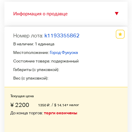
Информация о продавце
▼
Номер лота:
k1193355862
В наличии:
1 единица
Местоположение:
Город Фукуока
Состояние товара:
подержанный
Габариты (с упаковкой):
Вес (с упаковкой):
Текущая цена
¥ 2200
/
+ налог
1350
₽
.
$ 14.14
До конца торгов:
торги окончены