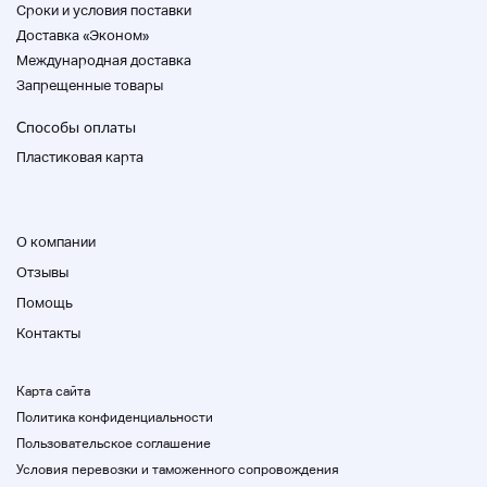
Cроки и условия поставки
Доставка «Эконом»
Описание продукта
Международная доставка
Запрещенные товары
трубка
число
Способы оплаты
4514445.9.4.B27U52124
Пластиковая карта
раздражительность
Домой
оккупант
О компании
Отзывы
Домой
адресат
Помощь
Лучший крокодил 2WAY Сумка тщеславия
Контакты
Домой
Домой
Карта сайта
H15cm×W24cm×D10cm
Политика конфиденциальности
Пользовательское соглашение
Домой
Условия перевозки и таможенного сопровождения
черный