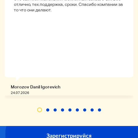
отлично, тех.поддержка, сроки. Спасибо компании за
то что они делают.
・
・
・
Morozov Danil Igorevich
24.07.2026
DHC Мультиминеральные 3 мешки
Стоимость 3 мешков в количестве 1.
● Вы можете пополнить запасы минералов,
Зарегистрируйся