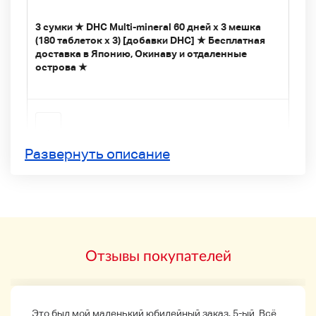
3 сумки ★ DHC Multi-mineral 60 дней x 3 мешка
(180 таблеток x 3) [добавки DHC] ★ Бесплатная
доставка в Японию, Окинаву и отдаленные
острова ★
・
Развернуть описание
・
・
Отзывы покупателей
Компания
Продукты
Это был мой маленький юбилейный заказ, 5-ый. Всё