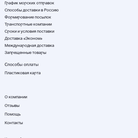
График морских отправок
которое помогает нормальной работе и
формированию костей многих тел.
Способы доставки в Россию
Магний является необходимым питательным
Формирование посылок
веществом, чтобы помочь нормальной работе и
Транспортные компании
выработке энергии многих органов и
Cроки и условия поставки
поддерживать здоровое кровообращение.
Доставка «Эконом»
Тип таблетки
Международная доставка
>>> Как использовать
Запрещенные товары
・ Ешьте 3 таблетки в день.
・ Пожалуйста, не кусайтесь водой или теплой
Способы оплаты
водой.
Пластиковая карта
>>> DHC Многоминеральное 60-дневное сырье
Сокращенные солодовые сахарные конфеты,
манга дрожжи, йодовые дрожжи, сельские
О компании
дрожжи, хромовые дрожжи, молибденовые
дрожжи, крахмал, кальциевая оболочка, оксид
Отзывы
магния, железо, глюконат цинка, стеарат кальция,
Помощь
медный глюконат,
гидроксипропилметилцеллюлоза
Контакты
Питание
(3 таблетки (1350 мг)