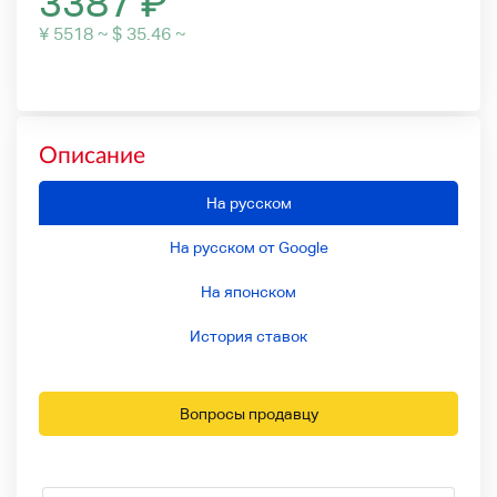
3387
₽
¥ 5518 ~ $ 35.46 ~
Описание
На русском
На русском от Google
На японском
История ставок
Вопросы продавцу