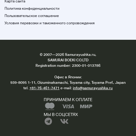
Тепловой объем: 1,8 ккал
Карта сайта
Белок: 0,04 г
Политика конфиденциальности
Жир ????0.03g
Пользовательское соглашение
Углеводы: 0,33 г
Условия перевозки и таможенного сопровождения
Натрий: 16,1 мг
250 мг (36)
Железо 7,5 мг (100)
Цинк · 6,0 мг (86)
Медь: 0,6 мг0,6)
Магний: 125 мг (50)
©
2007
—2026 Samurayushka.ru,
Sele・・・・: 30,2 мкг(131)
SAMURAI BOEKI CO.LTD
Chrome: 28,3 мкг (43)
Registration number: 2300-01-013786
Манга ) ) ) ) ) 1,5 мг (43)
Йод: 50,8 мкг (56)
Офис в Японии:
・ Значение в приведенном выше ( ) является
939-8095 1-11, Oizuminakamachi, Toyama city, Toyama Pref., Japan
процентом отображения эталонного значения
tel.
+81-76-461-7471
e-mail:
info@samurayushka.ru
питательных веществ.
>>>Примечания
ПРИНИМАЕМ К ОПЛАТЕ
・ Этот продукт не лечит и не улучшает здоровье
из-за большого количества приёма.
МЫ В СОЦСЕТЯХ
・ Будьте осторожны, чтобы не передозировать
цинк может не всасывать медь.
・ Может быть мягкой (диарея) при приеме в
большом количестве. Пожалуйста, сохраняйте