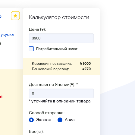
2
Калькулятор стоимости
Цена (¥):
укуока
й
Потребительский налог
Комиссия поставщика:
¥
1000
Банковский перевод:
¥
270
Доставка по Японии(¥): *
ы
* уточняйте в описании товара
Способ отправки:
Эконом
Авиа
Вес(кг):