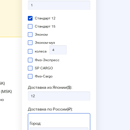
Стандарт 12
Стандарт 15
Эконом
Эконом-муз
колеса
Физ-Экспресс
SP CARGO
Физ-Сargo
SK)
Доставка из Японии(
$
):
(MSK)
но
Доставка по России(
₽
):
Город: