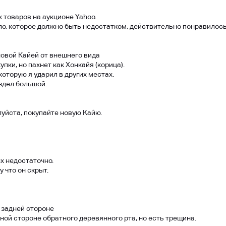
х товаров на аукционе Yahoo.
дло, которое должно быть недостатком, действительно понравилос
овой Кайей от внешнего вида
пки, но пахнет как Хонкайя (корица).
 которую я ударил в других местах.
здел большой.
луйста, покупайте новую Кайю.
х недостаточно.
 что он скрыт.
 задней стороне
ной стороне обратного деревянного рта, но есть трещина.