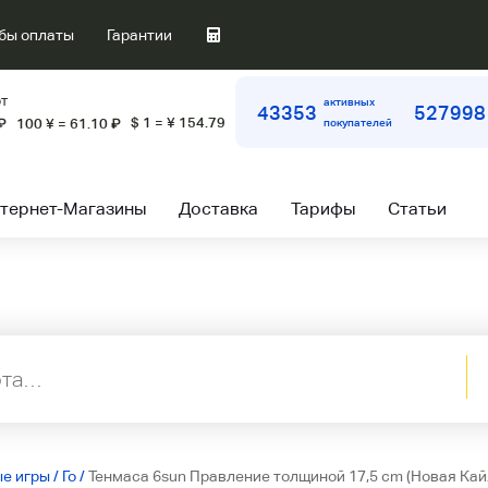
бы оплаты
Гарантии
т
активных
43353
527998
$ 1 = ¥ 154.79
₽
100 ¥ = 61.10
₽
покупателей
тернет-Магазины
Доставка
Тарифы
Статьи
е игры
/
Го
/
Тенмаса 6sun Правление толщиной 17,5 cm (Новая Кай