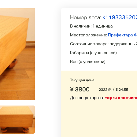
Номер лота:
k119333520
В наличии:
1 единица
Местоположение:
Префектура Ф
Состояние товара:
подержанны
Габариты (с упаковкой):
Вес (с упаковкой):
Текущая цена
¥ 3800
/
2322
₽
.
$ 24.55
До конца торгов:
торги окончен