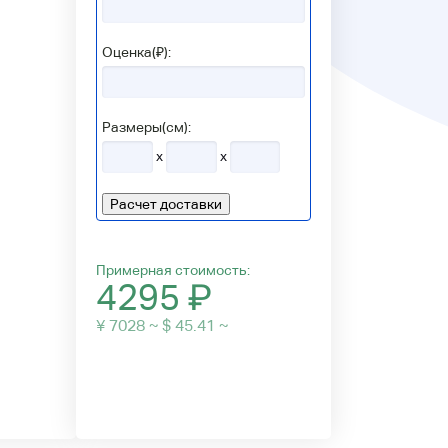
Оценка(₽):
Размеры(см):
x
x
Расчет доставки
Примерная стоимость:
4295
₽
¥ 7028 ~ $ 45.41 ~