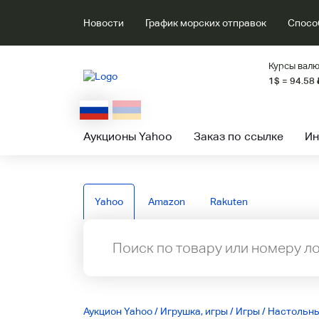
Новости
График морских отправок
Спосо
Курсы валю
1$ = 94.58
Аукционы Yahoo
Заказ по ссылке
Ин
Yahoo
Amazon
Rakuten
Аукцион Yahoo
/
Игрушка, игры
/
Игры
/
Настольны