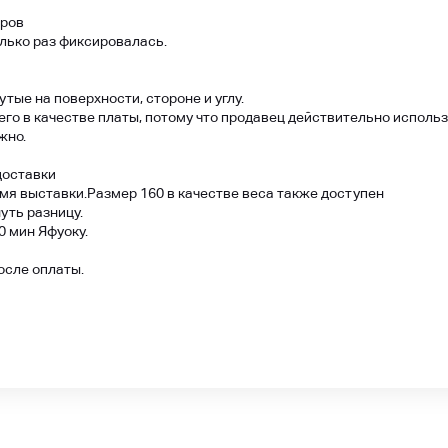
еров
олько раз фиксировалась.
тые на поверхности, стороне и углу.
его в качестве платы, потому что продавец действительно использ
жно.
доставки
мя выставки.
Размер 160 в качестве веса также доступен
уть разницу.
0 мин Яфуоку.
осле оплаты.