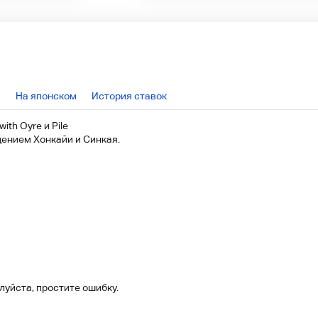
На японском
История ставок
ith Oyre и Pile
ением Хонкайи и Синкая.
луйста, простите ошибку.