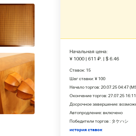
Начальная цена:
¥ 1000
|
611
₽
.
|
$ 6.46
Ставок:
15
Шаг ставки:
¥ 100
Начало торгов:
20.07.25 04:47
(M
Окончание торгов:
27.07.25 16:11
Досрочное завершение:
возмож
Автопродление:
включено
Победители
торгов :
タケハシ
история ставок