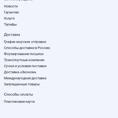
Новости
Гарантии
Услуги
Тарифы
Магазин
Доставка
График морских отправок
Способы доставки в Россию
Формирование посылок
Транспортные компании
◆
Название магазина
◆
Cроки и условия поставки
ПМАРТ Хранилище Йокогамы
Доставка «Эконом»
Международная доставка
Запрещенные товары
◆
Зона доставки
◆
Способы оплаты
Пластиковая карта