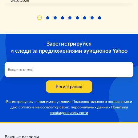
24.07.2026
◆
◆
・ Я подтвердил, что проблем с основной
операцией нет.
Зарегистрируйся
и следи за предложениями аукционов Yahoo
◆
вес
◆
・ Все статьи выше и размещенные изображения.
・ Пожалуйста, подумайте, что вам не хватает
Регистрация
предметов.
Регистрируясь, я принимаю условия Пользовательского соглашения и
даю согласие на
обработку своих персональных данных
Политика
конфиденциальности
◆
Изображение
◆
Доступ к подробной ссылке изображения Home
*Ex) link (Google Drive)
Важные разделы