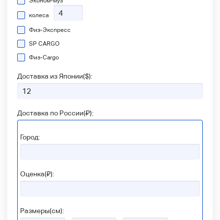
Эконом-муз
колеса
Физ-Экспресс
SP CARGO
Физ-Сargo
Доставка из Японии(
$
):
Доставка по России(
₽
):
Город:
Оценка(₽):
Размеры(см):