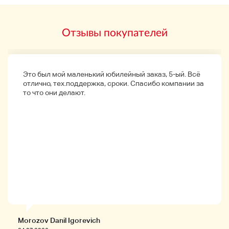
Отзывы покупателей
Детали продукта
Это был мой маленький юбилейный заказ, 5-ый. Всё
отлично, тех.поддержка, сроки. Спасибо компании за
◆
Продукт
◆
то что они делают.
★ Производственный ранг
Параллельно Есть ощущение употребления,
чувство старения, легкой поломки и отсутствия,
но нет проблем с нормальным использованием.
◆
внешний вид
◆
・ Это используемый элемент внешнего вида,
который можно увидеть в смысле использования
и старения, таких как отек и отек.
Morozov Danil Igorevich