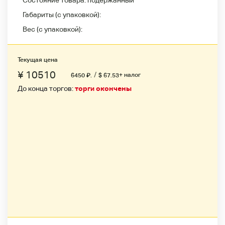
Состояние товара:
подержанный
Габариты (с упаковкой):
Вес (с упаковкой):
Текущая цена
¥ 10510
/
+ налог
6450
₽
.
$ 67.53
До конца торгов:
торги окончены