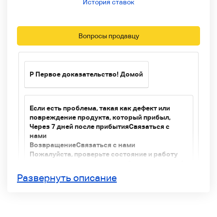
История ставок
Вопросы продавцу
P
Первое доказательство! Домой
Если есть проблема, такая как дефект или
повреждение продукта, который прибыл,
Через 7 дней после прибытия
Связаться с
нами
Возвращение
Связаться с нами
Пожалуйста, проверьте состояние и работу
как можно скорее после прибытия продукта!
Домой
Развернуть описание
*Подробности
Примечания ниже
Пожалуйста,
проверьте здесь.