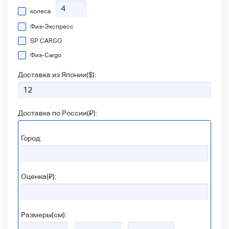
колеса
Физ-Экспресс
SP CARGO
Физ-Сargo
Доставка из Японии(
$
):
Доставка по России(
₽
):
Город:
Оценка(₽):
Размеры(см):