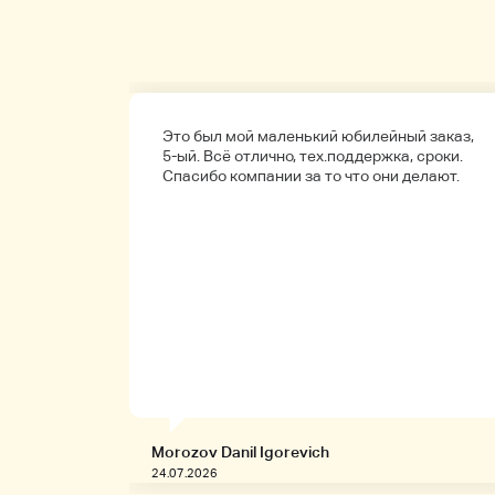
а
Это был мой маленький юбилейный заказ,
обенно
5-ый. Всё отлично, тех.поддержка, сроки.
ые.
Спасибо компании за то что они делают.
Morozov Danil Igorevich
24.07.2026