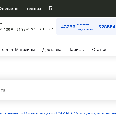
бы оплаты
Гарантии
т
активных
43386
528554
$ 1 = ¥ 155.64
₽
100 ¥ = 61.37
₽
покупателей
тернет-Магазины
Доставка
Тарифы
Статьи
мотозапчасти
/
Сами мотоциклы
/
YAMAHA
/
Мотоциклы, мотозапчас