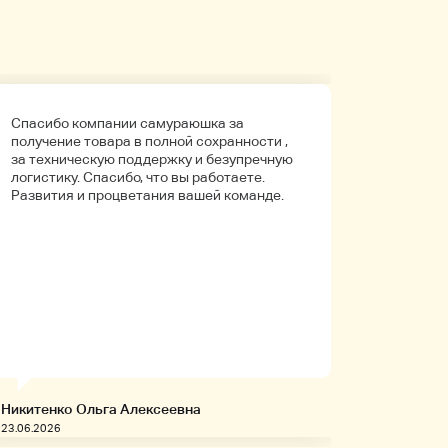
Спасибо компании самураюшка за
Первый 
получение товара в полной сохранности ,
компани
за техническую поддержку и безупречную
покупала
логистику. Спасибо, что вы работаете.
Боялась
Развития и процветания вашей команде.
что путь
Упаковк
вышло в 
целое. Д
иностра
будет на
заказыв
приобре
товары!
Никитенко Ольга Алексеевна
Запивахи
23.06.2026
20.06.2026