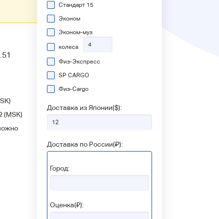
Стандарт 15
Эконом
Эконом-муз
колеса
.51
Физ-Экспресс
SP CARGO
Физ-Сargo
SK)
Доставка из Японии(
$
):
2
(MSK)
можно
Доставка по России(
₽
):
Город:
Оценка(₽):