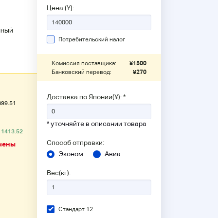
Цена (¥):
нный
Потребительский налог
Комиссия поставщика:
¥
1500
Банковский перевод:
¥
270
Доставка по Японии(¥): *
899.51
* уточняйте в описании товара
 1413.52
Способ отправки:
чены
Эконом
Авиа
Вес(кг):
Стандарт 12