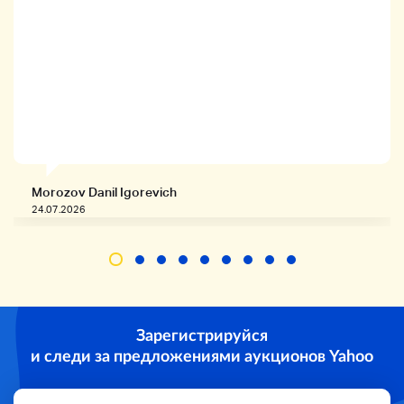
Этот продукт не поддерживается и будет
доставлен вам.
Для получения подробной информации,
пожалуйста, обратитесь к прилагаемой
таблице проверок.
* Некоторые повреждения, пятна, ржавчины и
т.д. могут быть пропущены.
Связаться с нами
Состояние может меняться во время
Morozov Danil Igorevich
хранения.
24.07.2026
Вы можете проверить текущий продукт.
Если вам нужны подробные
фотографии,
Официальный аккаунт Aguriya
Hiroshima LINE
Связаться с нами
Вы можете отправить изображение через
Интернет.
Зарегистрируйся
и следи за предложениями аукционов Yahoo
* Мы также продаем наши продукты, поэтому