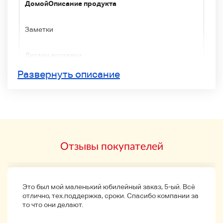
Домой
Описание продукта
Заметки
Детали доставки
Развернуть описание
Фондовый список
Название продукта: :tivator
Производитель: Kubota
Модель: KRA85
Отзывы покупателей
★ Номер продукта ★705
★ Пожалуйста, проверьте запуск двигателя,
подтверждение работы и таблицу проверок.
* Нет никаких аксессуаров, кроме
Это был мой маленький юбилейный заказ, 5-ый. Всё
фотографии.
отлично, тех.поддержка, сроки. Спасибо компании за
то что они делают.
* Проверка запуска и эксплуатации двигателя.