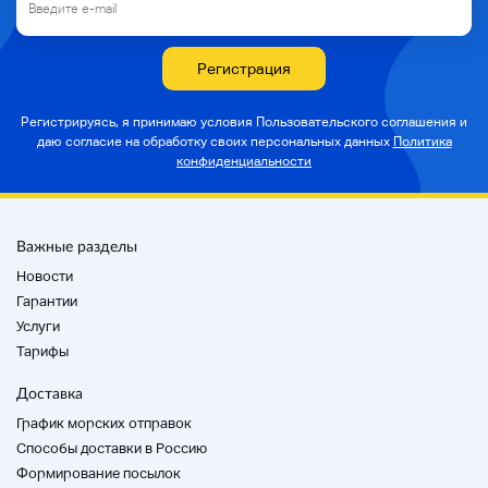
вы можете отменить их даже во время торгов.
Если у вас нет оборудования, пожалуйста,
свяжитесь с нами.
Регистрация
Регистрируясь, я принимаю условия Пользовательского соглашения и
даю согласие на
обработку своих персональных данных
Политика
конфиденциальности
Описание продукта
Важные разделы
Домой
Заметки
Новости
Гарантии
Услуги
Детали доставки
Тарифы
Фондовый список
Доставка
График морских отправок
Способы доставки в Россию
Поскольку это подержанный продукт,
Формирование посылок