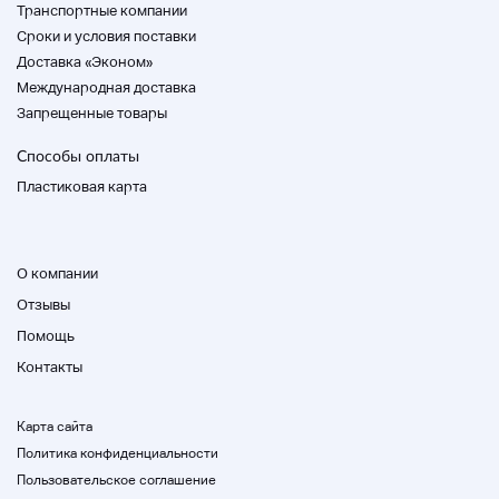
пожалуйста, поймите и рассмотрите
Транспортные компании
предложение.
Cроки и условия поставки
Доставка «Эконом»
★ Пожалуйста, не делайте ставки, если вам
нужен идеальный продукт.
Международная доставка
Запрещенные товары
★ Мы подтверждаем работу технического
обслуживания (в таблице осмотра) нашим
Способы оплаты
механиком, чтобы иметь возможность
Пластиковая карта
использовать сразу, но мы не гарантируем
все из-за характеристик используемого
оборудования.
Обратите внимание, что никакая гарантия или
О компании
послепродажное обслуживание не
допускается после доставки.
Отзывы
Если у вас есть какие-либо вопросы,
Помощь
пожалуйста, свяжитесь с нами.
Если у вас есть какие-либо вопросы,
Контакты
пожалуйста, свяжитесь с нами.
★ Мы не можем принимать прямой телефон,
Карта сайта
сообщение, почту, подтверждение
Политика конфиденциальности
банковского перевода и почтовый заказ.
Пользовательское соглашение