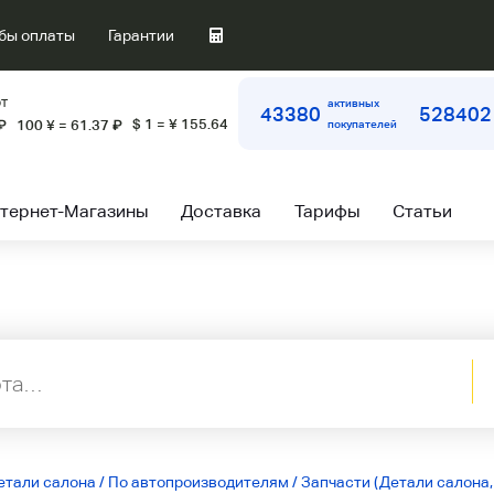
бы оплаты
Гарантии
т
активных
43380
528402
$ 1 = ¥ 155.64
₽
100 ¥ = 61.37
₽
покупателей
тернет-Магазины
Доставка
Тарифы
Статьи
етали салона
/
По автопроизводителям
/
Запчасти (Детали салона