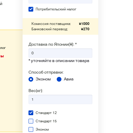
й
Потребительский налог
Комиссия поставщика:
¥
1000
Банковский перевод:
¥
270
Доставка по Японии(¥): *
алог
ны
* уточняйте в описании товара
Способ отправки:
Эконом
Авиа
Вес(кг):
Стандарт 12
Стандарт 15
Эконом