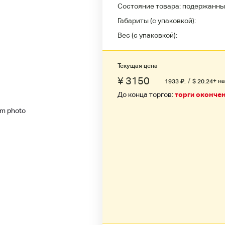
Состояние товара:
подержанны
Габариты (с упаковкой):
Вес (с упаковкой):
Текущая цена
¥ 3150
/
+ н
1933
₽
.
$ 20.24
До конца торгов:
торги оконче