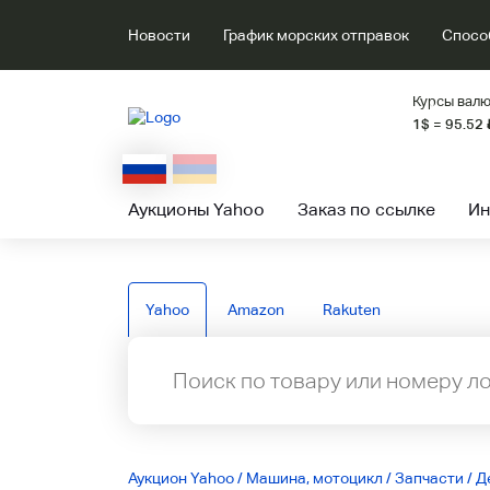
Новости
График морских отправок
Спосо
Курсы валю
1$ = 95.52
Аукционы Yahoo
Заказ по ссылке
Ин
Yahoo
Amazon
Rakuten
Аукцион Yahoo
/
Машина, мотоцикл
/
Запчасти
/
Д