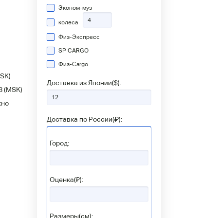
Эконом-муз
колеса
Физ-Экспресс
SP CARGO
Физ-Сargo
SK)
Доставка из Японии(
$
):
8
(MSK)
жно
Доставка по России(
₽
):
Город:
Оценка(₽):
Размеры(см):