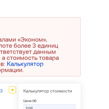
алами «Эконом»,
 лоте более 3 единиц
ответствует данным
 а стоимость товара
ов:
Калькулятор
ормации.
13
Калькулятор стоимости
Цена (¥):