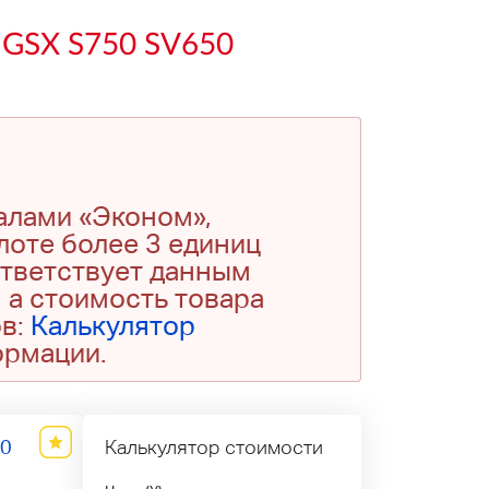
 GSX S750 SV650
алами «Эконом»,
 лоте более 3 единиц
ответствует данным
 а стоимость товара
ов:
Калькулятор
ормации.
90
Калькулятор стоимости