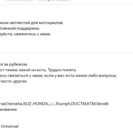
ном запчастей для мотоциклов.
тоянной поддержки.
луйста, свяжитесь с нами.
я за рубежом.
 таким, какой он есть. Трудно понять
сь связаться с нами, если у вас есть какие-либо вопросы.
части: другие
sal,Yamaha,SUZ:,HONDA,,ン,,Triumph,DUCTM,KTM,Venelli
рмование
Universal