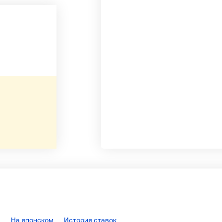
На японском
История ставок