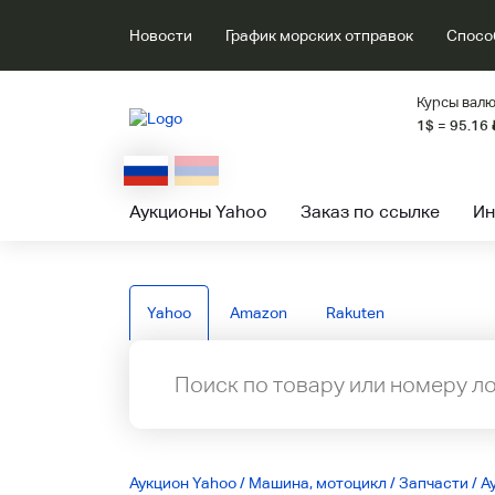
Новости
График морских отправок
Спосо
Курсы валю
1$ = 95.16
Аукционы Yahoo
Заказ по ссылке
Ин
Yahoo
Amazon
Rakuten
Аукцион Yahoo
/
Машина, мотоцикл
/
Запчасти
/
А