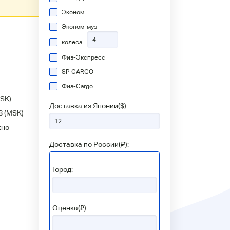
Эконом
Эконом-муз
колеса
Физ-Экспресс
SP CARGO
Физ-Сargo
SK)
Доставка из Японии(
$
):
8
(MSK)
жно
Доставка по России(
₽
):
Город:
Оценка(₽):