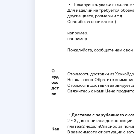
・ Пожалуйста, укажите желаемый 
Для изделий не требуется обозн
другие цвета, размеры и т.д.
Спасибо за понимание. )
например.
например.
Пожалуйста, сообщите нам свои
О
Стоимость доставки из Хоккайдо
суд
Не включено. Обратите внимание,
охо
Стоимость доставки варьируется
дст
Свяжитесь с нами Цена продукта
ве
・
Доставка с зарубежного скл
2 ~ 3 дня от пикапа до инспекции,
платеж
2 недели
Спасибо за пони
Как
В зависимости от ситуации с за