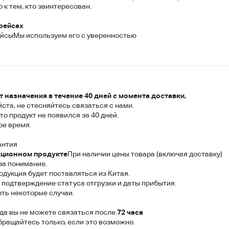
к тем, кто заинтересован.
рейсах
ейсы
Мы используем его с уверенностью
т назначения в течение 40 дней с момента доставки,
ста, не стесняйтесь связаться с нами.
то продукт не появился за 40 дней.
ое время.
антия
кционном продукте
При наличии цены товара (включая доставку)
за понимание.
одукция будет поставляться из Китая.
 подтверждение статуса отгрузки и даты прибытия.
ыть некоторые случаи.
гда вы не можете связаться после.
72 часа
бращайтесь только, если это возможно.