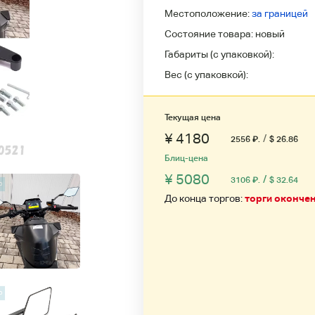
Местоположение:
за границей
Состояние товара:
новый
Габариты (с упаковкой):
Вес (с упаковкой):
Текущая цена
¥ 4180
/
2556
₽
.
$ 26.86
Блиц-цена
¥ 5080
/
3106
₽
.
$ 32.64
До конца торгов:
торги оконче