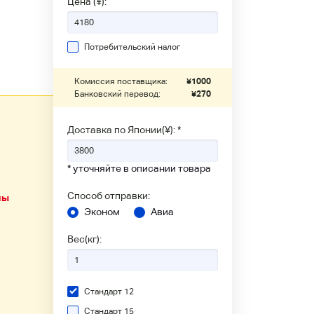
Цена (¥):
Потребительский налог
Комиссия поставщика:
¥
1000
Банковский перевод:
¥
270
Доставка по Японии(¥): *
* уточняйте в описании товара
Способ отправки:
ны
Эконом
Авиа
Вес(кг):
Стандарт 12
Стандарт 15