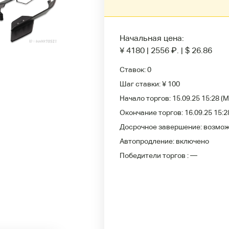
Начальная цена:
¥ 4180
|
2556
₽
.
|
$ 26.86
Ставок:
0
Шаг ставки:
¥ 100
Начало торгов:
15.09.25 15:28
(M
Окончание торгов:
16.09.25 15:2
Досрочное завершение:
возмо
Автопродление:
включено
Победители
торгов :
—