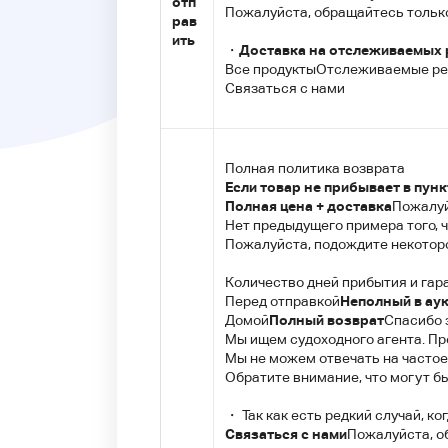
отп
Пожалуйста, обращайтесь только 
рав
ить
・
Доставка на отслеживаемых 
Все продукты
Отслеживаемые р
Связаться с нами
Полная политика возврата
Если товар не прибывает в пунк
Полная цена + доставка
Пожалуй
Нет предыдущего примера того, ч
Пожалуйста, подождите некотор
Количество дней прибытия и гар
Перед отправкой
Неполный в ау
Домой
Полный возврат
Спасибо 
Мы ищем судоходного агента. Пр
Мы не можем отвечать на частое
Обратите внимание, что могут б
・ Так как есть редкий случай, ко
Связаться с нами
Пожалуйста, о