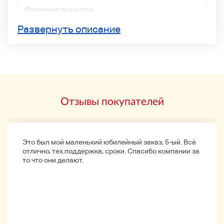
Описание продукта
Развернуть описание
{Используемый}
PIONEER DDJ-ERGO-V DJ Контроллер
Название продукта
Номер модели производителя
Отзывы покупателей
Название бренда
Описание продукта
Это был мой маленький юбилейный заказ, 5-ый. Всё
PIONEER DDJ-ERGO-V DJ Контроллер
отлично, тех.поддержка, сроки. Спасибо компании за
то что они делают.
Мы принимаем возвращение в течение 7 дней
после прибытия.