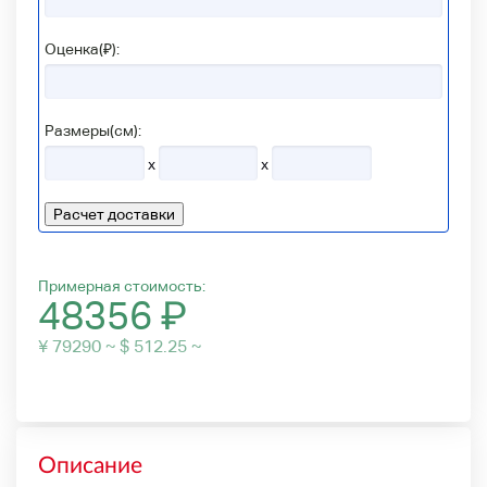
Оценка(₽):
Размеры(см):
x
x
Расчет доставки
Примерная стоимость:
48356
₽
¥ 79290 ~ $ 512.25 ~
Описание