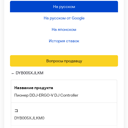
На русском
На русском от Google
На японском
История ставок
Вопросы продавцу
← DYB005XJLKM
Название продукта
Пионер DDJ-ERGO-V DJ Controller
コ
DYB005XJLKM0