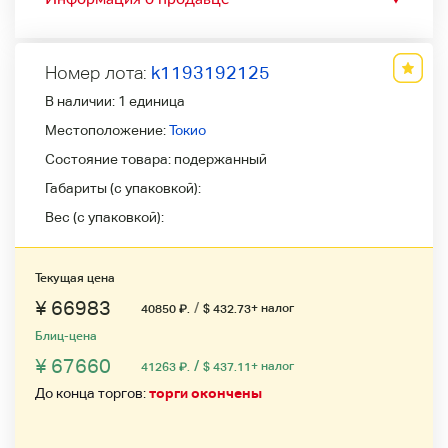
Номер лота:
k1193192125
В наличии:
1 единица
Местоположение:
Токио
Состояние товара:
подержанный
Габариты (с упаковкой):
Вес (с упаковкой):
Текущая цена
¥ 66983
/
+ налог
40850
₽
.
$ 432.73
Блиц-цена
¥ 67660
/
+ налог
41263
₽
.
$ 437.11
До конца торгов:
торги окончены