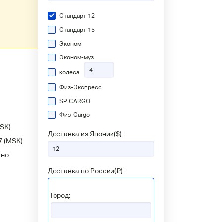
Стандарт 12
Стандарт 15
Эконом
Эконом-муз
колеса
Физ-Экспресс
SP CARGO
Физ-Сargo
SK)
Доставка из Японии(
$
):
7
(MSK)
жно
Доставка по России(
₽
):
Город: