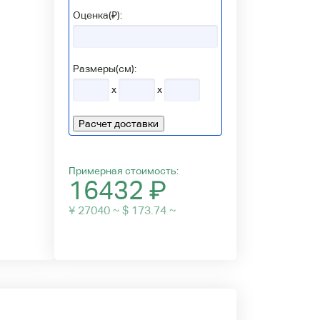
Оценка(₽):
Размеры(см):
x
x
Расчет доставки
Примерная стоимость:
16432
₽
¥ 27040 ~ $ 173.74 ~