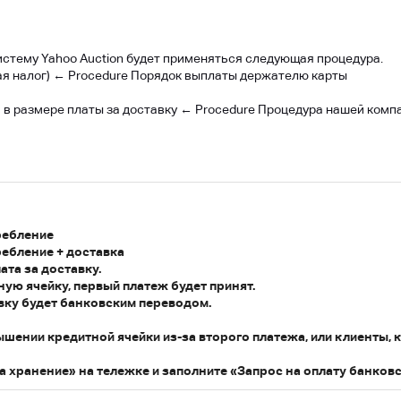
стему Yahoo Auction будет применяться следующая процедура.
ая налог) ← Procedure Порядок выплаты держателю карты
та в размере платы за доставку ← Procedure Процедура нашей комп
←
требление
требление + доставка
ата за доставку.
ую ячейку, первый платеж будет принят.
авку будет банковским переводом.
шении кредитной ячейки из-за второго платежа, или клиенты, к
а хранение» на тележке и заполните «Запрос на оплату банков