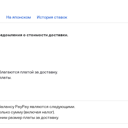
На японском
История ставок
ведомления о стоимости доставки.
благаются платой за доставку.
платы.
 балансу PayPay являются следующими.
олько сумму (включая налог).
ним размер платы за доставку.