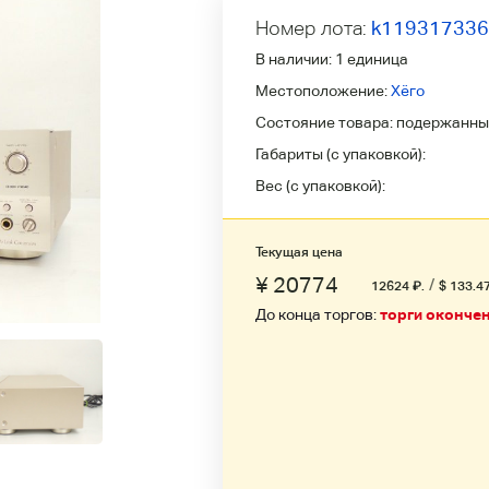
Номер лота:
k11931733
В наличии:
1 единица
Местоположение:
Хёго
Состояние товара:
подержанны
Габариты (с упаковкой):
Вес (с упаковкой):
Текущая цена
¥ 20774
/
12624
₽
.
$ 133.4
До конца торгов:
торги оконче