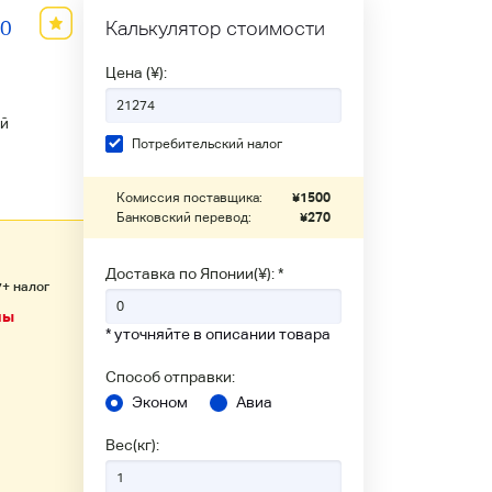
60
Калькулятор стоимости
Цена (¥):
й
Потребительский налог
Комиссия поставщика:
¥
1500
Банковский перевод:
¥
270
Доставка по Японии(¥): *
+ налог
7
ны
* уточняйте в описании товара
Способ отправки:
Эконом
Авиа
Вес(кг):