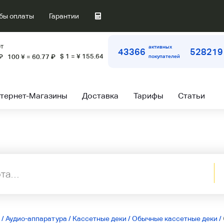
бы оплаты
Гарантии
т
активных
43366
528219
$ 1 = ¥ 155.64
₽
100 ¥ = 60.77
₽
покупателей
тернет-Магазины
Доставка
Тарифы
Статьи
/
Аудио-аппаратура
/
Кассетные деки
/
Обычные кассетные деки
/