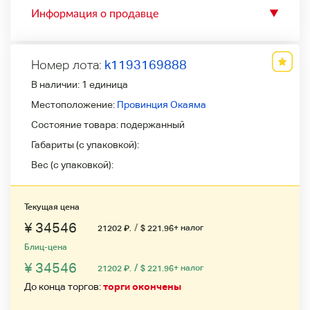
Информация о продавце
▼
Номер лота:
k1193169888
В наличии:
1 единица
Местоположение:
Провинция Окаяма
Состояние товара:
подержанный
Габариты (с упаковкой):
Вес (с упаковкой):
Текущая цена
¥ 34546
/
+ налог
21202
₽
.
$ 221.96
Блиц-цена
¥ 34546
/
+ налог
21202
₽
.
$ 221.96
До конца торгов:
торги окончены