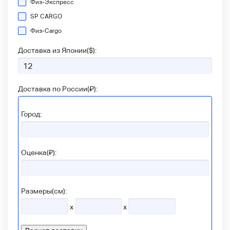
Физ-Экспресс
SP CARGO
Физ-Сargo
Доставка из Японии(
$
):
Доставка по России(
₽
):
Город:
Оценка(₽):
Размеры(см):
x
x