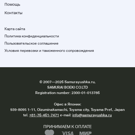
Помощь
Контакты
Карта сайта
Политика конфиденциальности
Пользовательское соглашение
Условия перевозки и таможенного сопровождения
©
2007
—2026 Samurayushka.ru,
SAMURAI BOEKI CO.LTD
Registration number: 2300-01-013786
Офис в Японии:
939-8095 1-11, Oizuminakamachi, Toyama city, Toyama Pref., Japan
tel.
+81-76-461-7471
e-mail:
info@samurayushka.ru
ПРИНИМАЕМ К ОПЛАТЕ