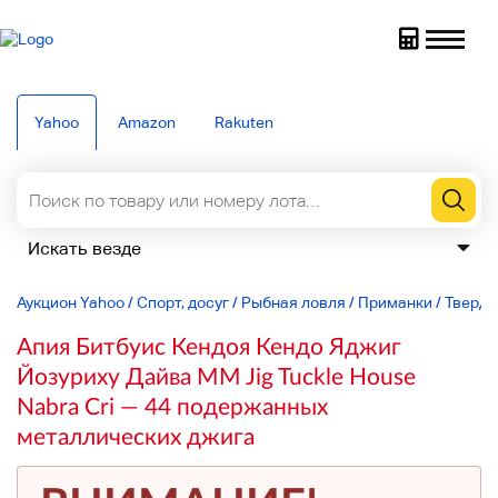
Yahoo
Amazon
Rakuten
Аукцион Yahoo
/
Спорт, досуг
/
Рыбная ловля
/
Приманки
/
Тверды
Апия Битбуис Кендоя Кендо Яджиг
Йозуриху Дайва MM Jig Tuckle House
Nabra Cri — 44 подержанных
металлических джига