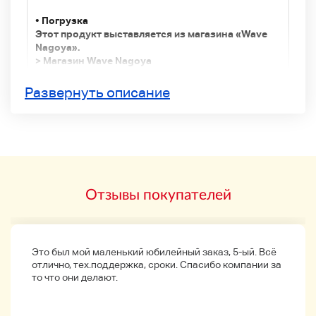
• Погрузка
Этот продукт выставляется из магазина «Wave
Nagoya».
> Магазин Wave Nagoya
Развернуть описание
Продукты
Продукты
Отзывы покупателей
Название продукта
Apia Bitbuis Каная Канахачи Джиг Йозури Бланка
Дайва MM Jig Tackle Дом Nabra Cri и т. Д. Всего 44
использованных металла Джиг
Это был мой маленький юбилейный заказ, 5-ый. Всё
отлично, тех.поддержка, сроки. Спасибо компании за
Продукты
то что они делают.
D (используется)
*Пожалуйста, проверьте «Стандарт статуса