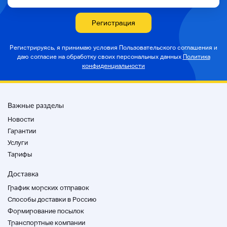
Производитель: Metal Jig 35g 1pc
Производитель: Metal Jig 30g 5pcs
Регистрация
Производитель: Metal Jig 28g 6pcs
Производитель: Metal Jig 18g 7 pcs
Всего 44
Регистрируясь, я принимаю условия Пользовательского соглашения и
даю согласие на
обработку своих персональных данных
Политика
Он смешивается с тем, что используется для
конфиденциальности
относительной очистки.
Существует также сильное чувство использования,
такое как отслаивание краски и саби на ..
Пожалуйста, поставьте на левую сторону.
Важные разделы
Новости
Наблюдается ухудшение перекраски и покраски
Гарантии
для использованных изделий.
Услуги
Пожалуйста, проверьте фото для деталей цвета и
т.д.
Тарифы
*Все фотографии, включая аксессуары, включены.
Доставка
Пожалуйста, укажите таблицу рангов или
График морских отправок
фотографию для штата.
Способы доставки в Россию
Формирование посылок
Транспортные компании