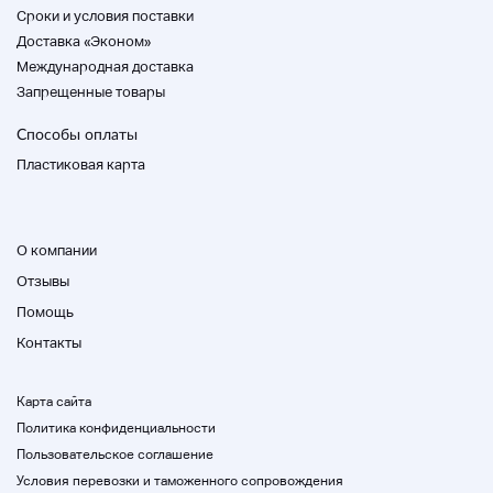
Статус продукта
Cроки и условия поставки
Доставка «Эконом»
Статусный список
Международная доставка
Запрещенные товары
SS
Способы оплаты
НОВОСТИ Он может быть открыт из-за , но это
Пластиковая карта
продукт, который не изменился в качестве условия
доставки.
О компании
S
Отзывы
Un
Помощь
Un Этот продукт не используется для хранения и
демонстрации. Включены предметы без ящиков и
Контакты
ящиков.
Карта сайта
А.
Политика конфиденциальности
Пользовательское соглашение
Это очень красивый продукт, который не может
чувствовать смысл использования даже в
Условия перевозки и таможенного сопровождения