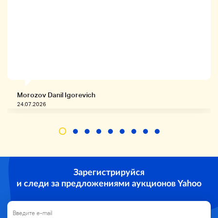
продукта» ниже.
明
Ima Spin I 30g 1pc
Apia Bitbuoy 26g 2pcs
Yozuriaa 28g 1pc
Yozuriaa 40g 1pc
Кения Kenhachijig 40g 1pc
Shimano Prodigy SW 1pc
Morozov Danil Igorevich
Daiwa MM Jig 30g 1pc
24.07.2026
Daiwa Phantom II 15g 1pc
Скорость 40g 1pc
Обсуждение Peyboy Jig 25g 1pc
Дом Nabra Cri 20g 1pc
Джексон Гэллоп 30g 2pcs
Hayabusa Metal Jig 20g 1pc
Hayabusa Metal Jig 30g 1pc
Зарегистрируйся
Мария Лафа? 20g 1pc
Maria Shore Tricker 45g 1pc
и следи за предложениями аукционов Yahoo
Die выпустили Metal 40g 3
Daiso Metal Jig 28g 1pc
Daiso Ziglock 27g 2pcs
Производитель: Metal Jig 40g 1pc