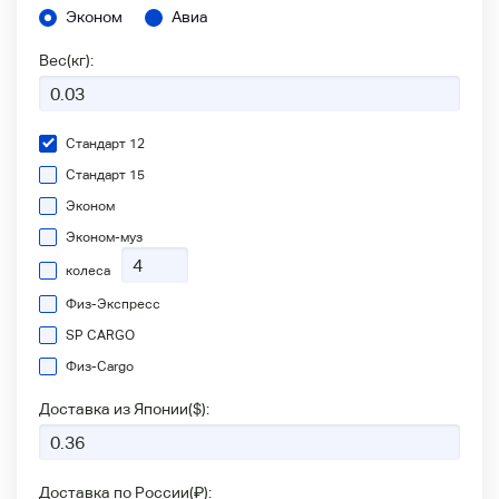
Эконом
Авиа
Вес(кг):
Стандарт 12
Стандарт 15
Эконом
Эконом-муз
колеса
Физ-Экспресс
SP CARGO
Физ-Сargo
Доставка из Японии(
$
):
Доставка по России(
₽
):