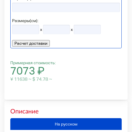
Размеры(см):
x
x
Расчет доставки
Примерная стоимость:
7073
₽
¥ 11638 ~ $ 74.78 ~
Описание
На русском