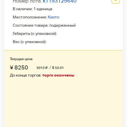
Номер лота:
k1193129640
В наличии:
1 единица
Местоположение:
Киото
Состояние товара:
подержанный
Габариты (с упаковкой):
Вес (с упаковкой):
Текущая цена
¥ 8250
/
5013
₽
.
$ 53.01
До конца торгов:
торги окончены