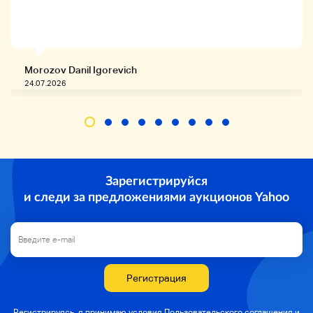
Доставка: Yamato TA-Q-BIN
★ Это редкий предмет, который редко встречается в
Японии.
★ Рекомендуется для тех, кто ищет роскошное
Morozov Danil Igorevich
освещение!
24.07.2026
Если у вас есть какие-либо вопросы, пожалуйста, не
стесняйтесь связаться с нами.
(18 июля 2025, 14:06 добавлено)
>>>Примечание
・ Пожалуйста, делайте ставки только в том случае,
Зарегистрируйся
если вы понимаете условия для винтажных изделий.
・ Пожалуйста, свяжитесь с нами заранее.
и следи за предложениями аукционов Yahoo
・ Пожалуйста, не включайте и не возвращайте.
Регистрация
Регистрируясь, я принимаю условия Пользовательского соглашения и