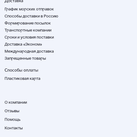
Доставка
* Пожалуйста, свяжитесь с нами по телефону.
График морских отправок
Об обращении с алкоголем
Способы доставки в Россию
・ Мы не продаем алкоголь лицам младше 20
Формирование посылок
лет.
Транспортные компании
Несовершеннолетние пьянки запрещены
Cроки и условия поставки
законом.
Доставка «Эконом»
Ограниченная доставка в Токио в названии
Международная доставка
продукта.
Запрещенные товары
В зависимости от условий лицензии на
продажу спиртных напитков, адрес доставки
Способы оплаты
доступен только для клиентов в Токио.
Пластиковая карта
Пожалуйста, введите свой адрес в Токио при
заказе.
Обратите внимание, что доставка за пределы
Токио невозможна.
О компании
Если ваш адрес находится за пределами
Токио, мы отменим его для вашего удобства.
Отзывы
Помощь
・ Мы не отправляем с холодным
обслуживанием.
Контакты