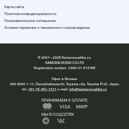
Из-за характера продукта мы не гарантируем
утечку или падение пробки во время доставки.
Карта сайта
Если у вас есть какие-либо вопросы,
Политика конфиденциальности
пожалуйста, свяжитесь с нами.
Пользовательское соглашение
Оплата
Условия перевозки и таможенного сопровождения
・ Пожалуйста, оплатите через магазин в
течение 5 дней после оплаты.
Если вы свяжетесь с нами или заплатите, мы
отменим.
©
2007
—2026 Samurayushka.ru,
・ Оплата банковского перевода возможна
SAMURAI BOEKI CO.LTD
только в том случае, если расчет магазина
Registration number: 2300-01-013786
невозможен из-за характеристики продукта
транзакции.
Офис в Японии:
Кроме того, в случае осуществления
939-8095 1-11, Oizuminakamachi, Toyama city, Toyama Pref., Japan
банковского перевода, банковский перевод
tel.
+81-76-461-7471
e-mail:
info@samurayushka.ru
будет ограничен внутренним финансовым
учреждением.
ПРИНИМАЕМ К ОПЛАТЕ
Связаться с нами
МЫ В СОЦСЕТЯХ
О связке
・ Мы не занимаемся «тотальной торговлей».
* Доставка будет осуществляться отдельно