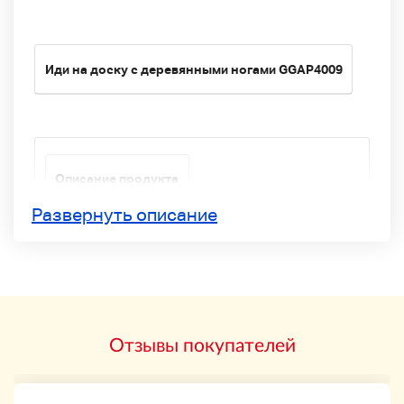
Иди на доску с деревянными ногами GGAP4009
Описание продукта
Развернуть описание
Пожалуйста, прочитайте детали выставки до
конца и рассмотрите торги.
*** *** ***
Отзывы покупателей
Go Board Wooden с ножками
* Есть .res, грязь и трещины.