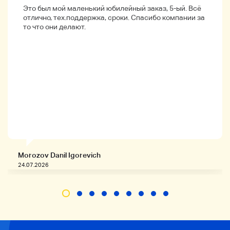
Это был мой маленький юбилейный заказ, 5-ый. Всё
*** *** ***
отлично, тех.поддержка, сроки. Спасибо компании за
то что они делают.
О аксессуарах
・ Если вы не указаны в описании продукта,
все изображения отображаются на
изображении.
О подтверждении операции
Продукция, отмеченная знаком
«Подтверждение», проверяется только.
Мы не проводим подробное подтверждение
операции, поэтому, пожалуйста, сделайте
ставку после этого.
・ Мы не проводим проверку электроэнергии
на продукцию, не указанную в списке.
Morozov Danil Igorevich
・ Мы не подтверждаем работу продуктов,
24.07.2026
которые не описаны как «подтвержденные
операции».
Мы не гарантируем проведение операции.
Пожалуйста, поставьте на левую сторону.
Связаться с нами