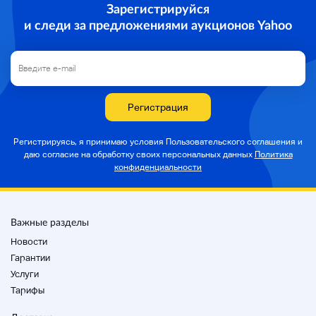
・ Если у вас есть какие-либо вопросы в
Зарегистрируйся
деталях продукта, пожалуйста, свяжитесь с
и следи за предложениями аукционов Yahoo
полем вопросов перед торгами.
・ Возможно, мы не сможем ответить на ваши
вопросы с помощью нашего опыта. Спасибо
за понимание.
・ Мы не можем отменить заявку. Пожалуйста,
подтвердите детали заявки.
Регистрация
Сожалеем, но не можем ответить на вопросы
после оформления билета.
Регистрируясь, я принимаю условия Пользовательского соглашения и
даю согласие на
обработку своих персональных данных
Политика
конфиденциальности
Заметки
Важные разделы
Новости
Гарантии
Услуги
О транзакциях
Тарифы
・ Мы будем обрабатывать все транзакции
после оплаты.