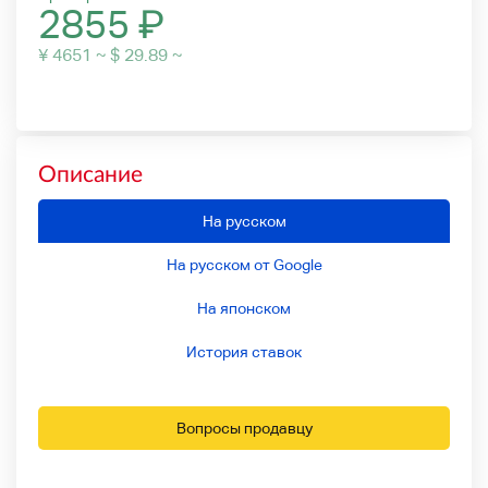
2855
₽
¥ 4651 ~ $ 29.89 ~
Описание
На русском
На русском от Google
На японском
История ставок
Вопросы продавцу